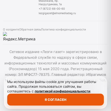
Махачкала, пр.
Насрутдинова, 1а
+7 (8722) 66-00-60
lezgigazet@etnomediadag.ru
О холдинге
Обратная связь
Политика конфиденциальности
Сетевое издание «Лезги газет» зарегистрировано в
Федеральной службе по надзору в сфере связи,
информационных технологий и массовых коммуникаций
(Роскомнадзор) 15 мая 2020 года. Регистрационный
номер: ЭЛ №ФС77-78375. Главный редактор: Ибрагимов
М.И. Электронная почта: lezgigazet@etnomediadag.ru Тел.
Мы используем файлы cookie для улучшения работы
гл. редактора: +7 (8722) 66-00-60 Учредитель:
сайта. Продолжая пользоваться сайтом, вы
соглашаетесь с
политикой конфиденциальности
.
ГОСУДАРСТВЕННОЕ БЮДЖЕТНОЕ УЧРЕЖДЕНИЕ
РЕСПУБЛИКИ ДАГЕСТАН "ЭТНОМЕДИАХОЛДИНГ
Я СОГЛАСЕН
"ДАГЕСТАН". Для детей старше 12 лет.