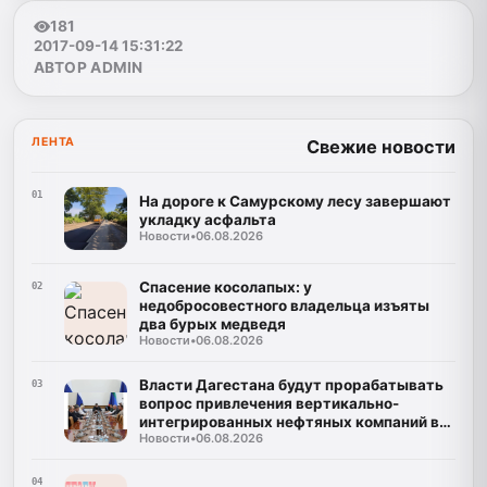
181
2017-09-14 15:31:22
АВТОР ADMIN
ЛЕНТА
Свежие новости
01
На дороге к Самурскому лесу завершают
укладку асфальта
Новости
•
06.08.2026
Спасение косолапых: у
02
недобросовестного владельца изъяты
два бурых медведя
Новости
•
06.08.2026
Власти Дагестана будут прорабатывать
03
вопрос привлечения вертикально-
интегрированных нефтяных компаний в
Новости
•
06.08.2026
регион
04