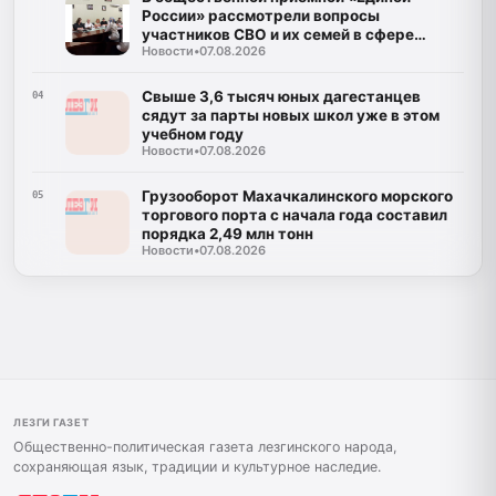
России» рассмотрели вопросы
участников СВО и их семей в сфере
Новости
•
07.08.2026
образования
Свыше 3,6 тысяч юных дагестанцев
04
сядут за парты новых школ уже в этом
учебном году
Новости
•
07.08.2026
Грузооборот Махачкалинского морского
05
торгового порта с начала года составил
порядка 2,49 млн тонн
Новости
•
07.08.2026
ЛЕЗГИ ГАЗЕТ
Общественно-политическая газета лезгинского народа,
сохраняющая язык, традиции и культурное наследие.