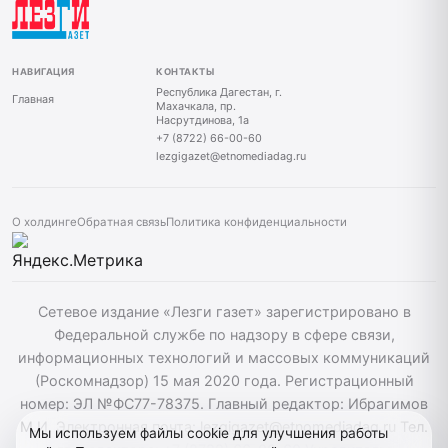
НАВИГАЦИЯ
КОНТАКТЫ
Республика Дагестан, г.
Главная
Махачкала, пр.
Насрутдинова, 1а
+7 (8722) 66-00-60
lezgigazet@etnomediadag.ru
О холдинге
Обратная связь
Политика конфиденциальности
Сетевое издание «Лезги газет» зарегистрировано в
Федеральной службе по надзору в сфере связи,
информационных технологий и массовых коммуникаций
(Роскомнадзор) 15 мая 2020 года. Регистрационный
номер: ЭЛ №ФС77-78375. Главный редактор: Ибрагимов
М.И. Электронная почта: lezgigazet@etnomediadag.ru Тел.
Мы используем файлы cookie для улучшения работы