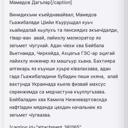
Мамедов Дагълар[/caption]
Винидихъни къейднавайвал, Мамедов
Гьажибалади ЦIийи Къурушдал куьч
хьайидалай кьулухъ та пенсиядиз экъечIдалди,
тIвар-ван авай, лайихлу мелиоратор яз
зегьмет чIугунай. Адан чIехи хва Бейбала
Вьетнамда, Чиркейда, Ахцегьа ГЭС-ар эцигай
лайихлу инженер яз машгьур хьана. Бахтияра
аптекарь яз къунши хуьре кIвалахзава, адан
гада Гьажибаладини бубадин пеше хкяна, алай
вахтунда Украинада кьиле физвай махсус
серенжемда са медчастуна къуллугъзава.
Бейбаладин хва Камила Нижневартовскда
нафтIадин мяденда цехдин начальник яз
зегьмет чIугвазва.
[caption id="attachment_381165"