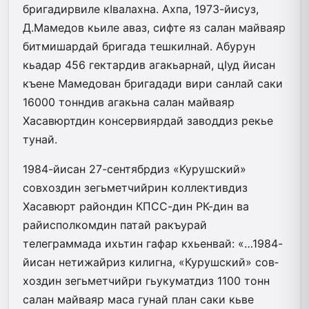
бригадирвиле кIвалахна. Ахпа, 1973-йисуз,
Д.Мамедов кьиле аваз, сифте яз салан майваяр
битмишардай бригада тешкилнай. Абурун
кьадар 456 гектардив агакьарнай, цIуд йисан
къене Мамедован бригадади вири санлай саки
16000 тонндив агакьна салан майваяр
Хасавюртдин консервиярдай заводдиз рекье
тунай.
1984-йисан 27-сентябрдиз «Ку­­рушс­кий»
совхоздин зегьметчийрин коллективдиз
Хасавюрт райондин КПСС-дин РК-дин ва
райисполкомдин патай ракъурай
телеграммада ихьтин гафар кхьенвай: «…1984-
йисан нетижайриз килигна, «Курушский» сов­
хоздин зегьметчийри гьукуматдиз 1100 тонн
салан майваяр маса гунай план саки кьве