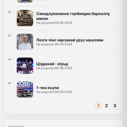
02
Савадлувилинни тербиядин баркаллу
макан
На родном
•
09.08.2026
03
Лезги чIал чирзавай урус муаллим
На родном
•
09.08.2026
04
ЦIудакай - кIуьд
На родном
•
08.08.2026
05
1-чка кьуна
На родном
•
08.08.2026
1
2
3
РУБРИКИ