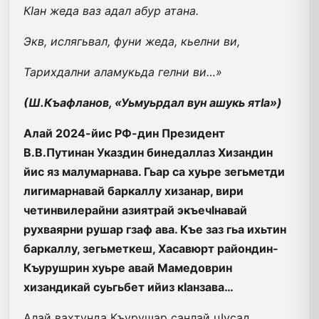
КIан жеда ваз адал абур атана.
Экв, ислягьвал, фуни жеда, кьелни ви,
Тарихдални аламукьда гелни ви…»
(Ш.Къафланов, «Уьмуьрдал вун ашукь ятIа»)
Алай 2024-йис РФ-дин Прези­дент
В.В.Путинан Указдин бинедаллаз Хизандин
йис яз малумар­нава. Гьар са хуьре зегьметди
лигимарнавай баркаллу хизанар, ви­ри
четинвилерайни азият­рай экъечI­навай
рухваярни рушар гзаф ава. Къе заз гьа ихьтин
баркаллу,­ зегьметкеш, Хасавюрт райондин­
Къурушрин хуьре авай Мамедоврин
хизандикай суьгьбет ийиз кIан­зава…
Алай вахтунда Къурушар санлай цIусад