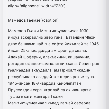
align="alignnone" width="720"]
Мамедов Гьемзе[/caption]
Мамедов Гьажи Мегьтикъулиевичаз 1939-
йисуз аскервилиз эвер гана. Ватандин ЧIехи
дяве башламишай гьа сифте йикъа­лай та 1945-
йисан 25-апрелдалди ам фронтда хьана.
Адакай шоферни, алакъачини, лишанчини,
ротадин офицер-замполитни хьана. Ленинград
гьалкъадай акъудайла, ам Прибалтикадин
республикаяр азаддай женгериз рекье туна.
1945-йисан 18-январдиз Кьиблепатан
Пруссиядин сергьятрилай са акьван яргъа
тушиз къати женгера Гьажи
Мегьтикъулиевичал кьвед лагьай сеферда