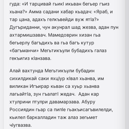
гуда: «И тарцивай гьикI икьван бегьер гъиз
хьана?» Амма садани хабар кьадач: «Яраб, и
тар цана, адахъ гелкъвейди вуж ятIа?»
Дугъриданни, чун акунрал шад жезва, адан пун
ахтармишзавач. Мамедоврин хизан гьа
бегьерлу багъдихъ ва гьа багъ кутур
«багъманчи» Мегьтикъули бубадихъ галаз
гекъигиз кIанзава.
Алай вахтунда Мегьтикъули бубадин
сихилдикай саки яхцIур кIвал хьанва, им
виликан Игъирар кьван са хуьр хьанва
лагьайтIа, зун гъалатI жедач. Адан кар
хтулрини птулри давамарзава. Абуру
Россиядин гьар са пипIе гьакъисагъвилелди,
кьилел баркалладин таж алаз зегьмет
чIугвазва.