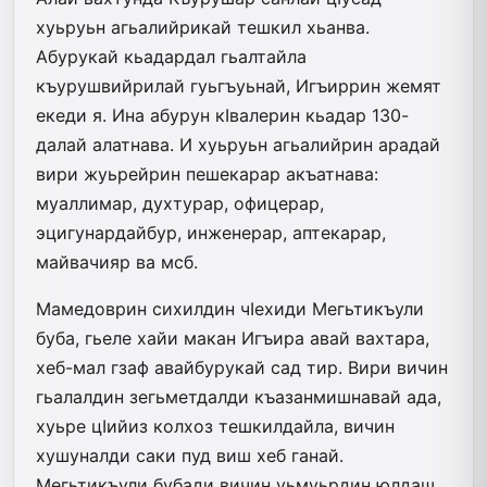
хуьруьн агьалийрикай тешкил хьанва.
Абурукай кьадардал гьалтайла
къурушвийрилай гуьгъуьнай, Игъиррин жемят
екеди я. Ина абурун кIвалерин кьадар 130-
далай алатнава. И хуьруьн агьалийрин арадай
вири жуьрейрин пешекарар акъатнава:
муаллимар, духтурар, офицерар,
эцигунардайбур, инженерар, аптекарар,
майвачияр ва мсб.
Мамедоврин сихилдин чIехиди Мегьтикъули
буба, гьеле хайи макан Игъира авай вахтара,
хеб-мал гзаф авайбурукай сад тир. Вири вичин
гьалалдин зегьметдалди къазанмишнавай ада,
хуьре цIийиз колхоз тешкилдайла, вичин
хушуналди саки пуд виш хеб ганай.
Мегьтикъули бубади вичин уьмуьрдин юлдаш