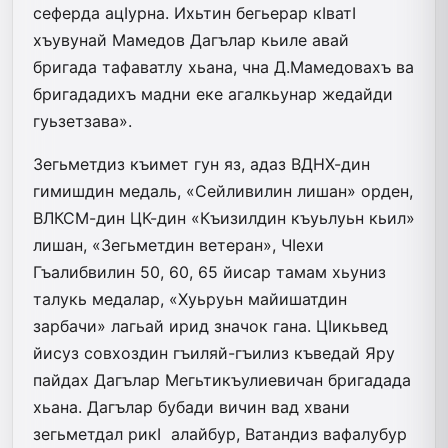
сеферда ацIурна. Ихьтин бегьерар кIватI
хъувунай Мамедов Дагълар кьиле авай
бригада тафаватлу хьана, чна Д.Мамедовахъ ва
бригададихъ мадни еке агалкьунар жедайди
гуьзетзава».
Зегьметдиз къимет гун яз, адаз ВДНХ-дин
гимишдин медаль, «Сейливилин лишан» орден,
ВЛКСМ-дин ЦК-дин «Къизилдин къуьлуьн кьил»
лишан, «Зегьметдин ветеран», ЧIехи
Гъалибвилин 50, 60, 65 йисар тамам хьуниз
талукь медалар, «Хуьруьн майишатдин
зарбачи» лагьай ирид значок гана. ЦIикьвед
йисуз совхоздин гъиляй-гъилиз къведай Яру
пайдах Дагълар Мегьтикъулиевичан бригадада
хьана. Дагълар бубади вичин вад хвани
зегьметдал рикI алайбур, Ватандиз вафалубур