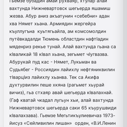
Гьемзе бубадин амай рухваяр, хтулар алай
вахтунда Нижневартовск шегьерда яшамиш
жезва. Абур аниз акъатунин «себебни» адан
хва Нямет хьана. Армиядин жергейра
къуллугъна куьтягьайла, ам комсомолдин
путёвкадалди Тюмень областдин нафтIадин
мяденриз рекье тунай. Алай вахтунда гьана са
кIваликай 18 кIвал хьана, зегьмет чIугвазва.
Абурукай пуд кас - Нямет, Лукьман ва
Судьябег - Россиядин лайихлу нефтяниквилин
тIварцIиз лайихлу хьанва. Тек са Акифа
духтурвилин пеше хкяна (рагьмет хьурай
вичиз), гьа стхаяр авай шегьерда кIвалахнай.
(Гаф кватай чкадал лугьун хьи, алай вахтунда
Нижневартовск шегьерда саки 65 къурушвиди
кIвалахзава). Гьемзе Мегьтикъулиевичаз 1973-
йисуз «Сейливилин лишан» орден, «В.И.Ленин