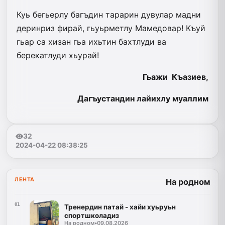
Куь бегьерлу багъдин тарарин дувулар мадни
деринриз фирай, гьуьрметлу Мамедовар! Къуй
гьар са хизан гьа ихьтин бахтлуди ва
берекатлуди хьурай!
Гьажи Къазиев,
Дагъустандин лайихлу муаллим
32
2024-04-22 08:38:25
ЛЕНТА
На родном
01
Тренердин патай - хайи хуьруьн
спортшколадиз
На родном
•
09.08.2026