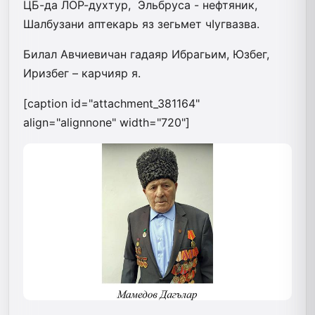
ЦБ-да ЛОР-духтур, Эльбруса - нефтяник,
Шалбузани аптекарь яз зегьмет чIугвазва.
Билал Авчиевичан гадаяр Ибрагьим, Юзбег,
Иризбег – карчияр я.
[caption id="attachment_381164"
align="alignnone" width="720"]