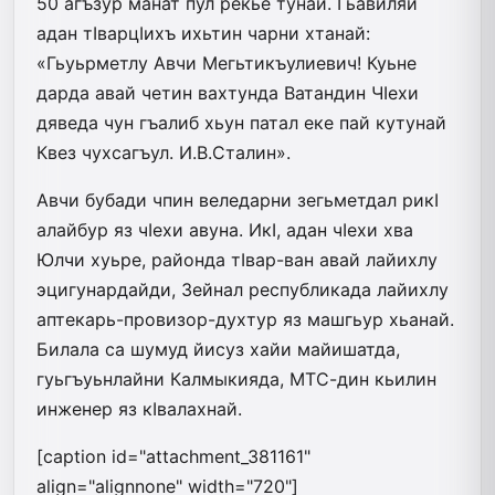
50 агъзур манат пул рекье тунай. Гьавиляй
адан тIварцIихъ ихьтин чарни хтанай:
«Гьуьрметлу Авчи Мегьтикъулиевич! Куьне
дарда авай четин вахтунда Ватандин ЧIехи
дяведа чун гъалиб хьун патал еке пай кутунай
Квез чухса­гъул. И.В.Сталин».
Авчи бубади чпин веледарни зегьметдал рикI
алайбур яз чIехи авуна. ИкI, адан чIехи хва
Юлчи хуьре, районда тIвар-ван авай лайихлу
эцигунардайди, Зейнал республикада лайихлу
аптекарь-провизор-духтур яз машгьур хьанай.
Билала са шумуд йисуз хайи майишатда,
гуьгъуьнлайни Калмыкияда, МТС-дин кьилин
инженер яз кIвалахнай.
[caption id="attachment_381161"
align="alignnone" width="720"]