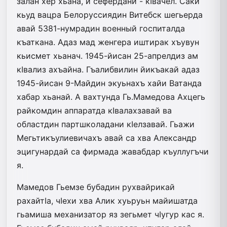
залан хер хьана, и сефердани - кIвачел. Саки
кьуд вацра Белоруссиядин Витебск шегьерда
авай 5381-нумрадин военный госпиталда
къаткана. Адаз мад женгера иштирак хъувун
кьисмет хьанач. 1945-йисан 25-апрелдиз ам
кIвализ ахъай­на. Гъалибвилин йикъакай адаз
1945-йисан 9-Майдин экуьнахъ хайи Ватанда
хабар хьанай. А вахтунда Гь.Мамедова Ахцегь
райкомдин аппаратда кIвалахзавай ва
областдин партшколадани кIел­завай. Гьажи
Мегьтикъулиевичахъ авай са хва Александр
эцигунардай са фирмада жавабдар къуллугъчи
я.
Мамедов Гьемзе бубадин рухвайрикай
рахайтIа, чIехи хва Алик хуьруьн майишатда
гьамиша механизатор яз зегьмет чIугур кас я.