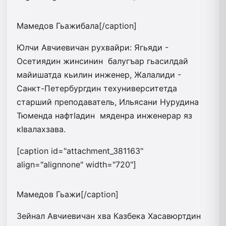
Мамедов Гьажибала[/caption]
Юлчи Авчиевичан рухвайри­: Ягьяди -
Осетиядин жинсинин ба­­лугъар гьасилдай
майишатда­ кьилин инженер, Жалалиди -
Санкт-Петербургдин техуниверси­тет­да
старший преподаватель, Илья­сани Нурудина
Тюменда наф­тIадин мяденра инженерар яз
кIва­лахзава.
[caption id="attachment_381163"
align="alignnone" width="720"]
Мамедов Гьажи[/caption]
Зейнал Авчиевичан хва Казбека Хасавюртдин