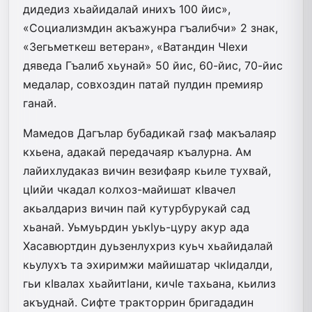
дидедиз хьайидалай инихъ 100 йис»,
«Социализмдин акъажунра гъалибчи» 2 знак,
«Зегьметкеш ветеран», «Ватандин ЧIехи
дяведа Гъалиб хьунай» 50 йис, 60-йис, 70-йис
медалар, совхоздин патай пулдин премияр
ганай.
Мамедов Дагълар бубадикай гзаф макъалаяр
кхьена, адакай передачаяр къалурна. Ам
лайихлу­даказ вичин везифаяр кьиле тухвай,
цIийи чкадал колхоз-майишат кIвачел
акьалдариз вичин пай кутурбурукай сад
хьанай. Уьмуьрдин уькIуь-цуру акур ада
Хасавюртдин дуьзенлухриз куьч хьайидалай
кьулухъ та эхиримжи майишатар чкIидалди,
гьи кIвалах хьайитIани, кичIе тахьана, кьилиз
акъуднай. Сифте тракторрин бригададин