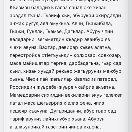
Къизман бадедихъ галаз санал еке хизан
арадал гъана. Гьайиф хьи, абурукай эхирдалди
анжах ругуд аял амукьна: Авчи, Гьажибала,
Гьажи, Гуьлли, Гьемзе, Дагълар. Абуру чпин
веледарни зегьметдин къадир авайбур яз
чIехи авуна. Вахтар, девирар къвез алатна,
перестройка «тIегъуьнди» колхозар, совхозар,
маса майишатар тергна, дарбадагъна, гьар сад
кьил, хизан хуьдай рекьер жагъуруниз мажбур
хьана. ЧIехи пай жегьилар кIвалахиз патарал,
Россиядин жуьреба-жуьре чкайриз акъат­на.
Мамедоврин сихилдин векиларни экуь гележег
патал маса шегьерриз кIелиз фена, чпиз
пешеяр къачуна. Дугъриданни, абур гьар сад
тариф авуниз лайихлубур хьана. Абурун
агалкьунрикай газет­рин чинра кхьена,