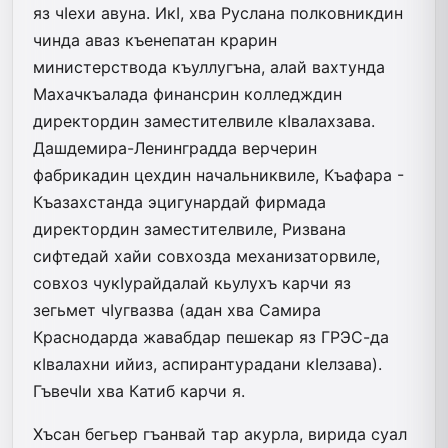
яз чIехи авуна. ИкI, хва Руслана полковникдин
чинда аваз къенепатан крарин
министерствода къуллугъна, алай вахтунда
Махачкъалада финансрин колледждин
директордин заместителвиле кIвалахзава.
Дашдемира-Ленинградда верчерин
фабрикадин цехдин начальниквиле, Къафара -
Къазахстанда эцигунардай фирмада
директордин заместителвиле, Ризвана
сифтедай хайи совхозда механизаторвиле,
совхоз чукIурайдалай кьулухъ карчи яз
зегьмет чIугвазва (адан хва Самира
Краснодарда жавабдар пешекар яз ГРЭС-да
кIвалахни ийиз, аспирантурадани кIелзава).
ГъвечIи хва Катиб карчи я.
Хъсан бегьер гъанвай тар акурла, вирида суал