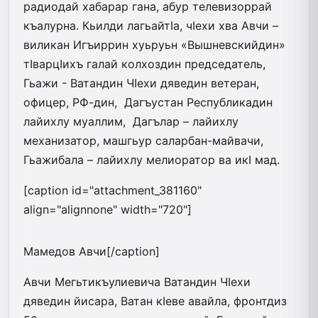
радиодай хабарар гана, абур телевизоррай
къалурна. Кьилди лагьайтIа, чIехи хва Авчи –
виликан Игъиррин хуьруьн «Вышневскийдин»
тIварцIихъ галай колхоздин председатель,
Гьажи - Ватандин ЧIехи дяведин ветеран,
офицер, РФ-дин, Дагъустан Республикадин
лайихлу муаллим, Дагълар – лайихлу
механизатор, машгьур саларбан-майвачи,
Гьажибала – лайихлу мелиоратор ва икI мад.
[caption id="attachment_381160"
align="alignnone" width="720"]
Мамедов Авчи[/caption]
Авчи Мегьтикъулиевича Ватандин ЧIехи
дяведин йисара, Ватан кIеве авайла, фронтдиз