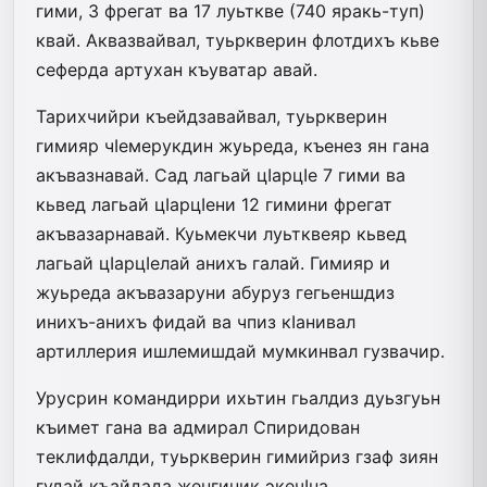
гими, 3 фрегат ва 17 луьткве (740 яракь-туп)
квай. Ак­вазвайвал, туьркверин флотдихъ кьве
се­ферда артухан къуватар авай.
Тарихчийри къейдзавайвал, туьркверин
гимияр чIемерукдин жуьреда, къенез­ ян гана
акъвазнавай. Сад лагьай цIарцIе 7 гими ва
кьвед лагьай цIарцIени 12 гимини фрегат
акъвазарнавай. Куьмекчи луьтквеяр кьвед
лагьай цIарцIе­лай анихъ галай. Гимияр и
жуьреда акъвазаруни абуруз гегьеншдиз
инихъ-анихъ фидай ва чпиз кIанивал
артиллерия ишлемишдай мумкинвал гузвачир.
Урусрин командирри ихьтин гьалдиз дуьзгуьн
къимет гана ва адмирал Спи­ридован
теклифдалди, туьркверин гимийриз гзаф зиян
гудай къайдада женгиник экечIна.