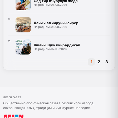
Сад тир къурулуш жеда
На родном
•
08.08.2026
04
Хайи чIал чирунин сирер
На родном
•
08.08.2026
05
Яшайишдин икьрардикай
На родном
•
07.08.2026
1
2
3
ЛЕЗГИ ГАЗЕТ
Общественно-политическая газета лезгинского народа,
сохраняющая язык, традиции и культурное наследие.