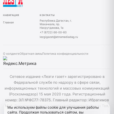
НАВИГАЦИЯ
КОНТАКТЫ
Республика Дагестан, г.
Главная
Махачкала, пр.
Насрутдинова, 1а
+7 (8722) 66-00-60
lezgigazet@etnomediadag.ru
О холдинге
Обратная связь
Политика конфиденциальности
Сетевое издание «Лезги газет» зарегистрировано в
Федеральной службе по надзору в сфере связи,
информационных технологий и массовых коммуникаций
(Роскомнадзор) 15 мая 2020 года. Регистрационный
номер: ЭЛ №ФС77-78375. Главный редактор: Ибрагимов
М.И. Электронная почта: lezgigazet@etnomediadag.ru Тел.
Мы используем файлы cookie для улучшения работы
гл. редактора: +7 (8722) 66-00-60 Учредитель:
сайта. Продолжая пользоваться сайтом, вы