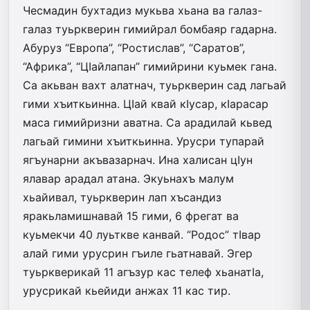
Чесмадин бухтадиз мукьва хьана ва галаз-
галаз туьркверин гимийрал бомбаяр гадарна.
Абуруз “Европа”, “Ростислав”, “Саратов”,
“Африка”, “ЦIайлапан” ги­мийрини куьмек гана.
Са акьван вахт алатнач, туьркверин сад лагьай
гими хъиткьинна. ЦIай квай кIусар, кIарасар
маса гимийризни аватна. Са арадилай кьвед
лагьай гимини хъиткьинна. Урусри тупарай
ягъунарни акъвазарнач. Ина халисан цIун
ялавар арадал атана. Экуьнахъ малум
хьайивал, туьркверин лап хъсандиз
яракьламишнавай 15 гими, 6 фрегат ва
куьмекчи 40 луьткве канвай. “Родос” тIвар
алай гими урусрин гъиле гьатнавай. Эгер
туьркверикай 11 агъзур кас телеф хьанатIа,
урусрикай кьейиди анжах 11 кас тир.