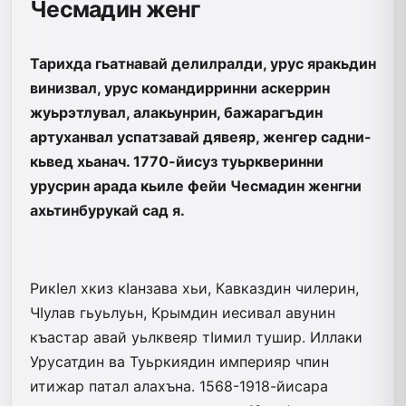
Чесмадин женг
Тарихда гьатнавай делилралди, урус яракьдин
винизвал, урус командирринни аскеррин
жуьрэтлувал, алакьунрин, бажарагъдин
артуханвал успатзавай дя­веяр, женгер садни-
кьвед хьанач. 1770-йисуз туьркверинни
урусрин арада кьиле фейи Чесмадин женгни
ахьтинбурукай сад я.
РикIел хкиз кIанзава хьи, Кавказдин чи­лерин,
ЧIулав гьуьлуьн, Крымдин ие­сивал авунин
къастар авай уьлквеяр тIи­мил тушир. Иллаки
Урусатдин ва Туьркия­дин империяр чпин
итижар патал алахъна. 1568-1918-йисара