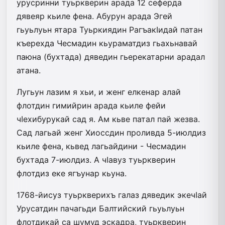
урусринни туьркверин арада 12 сеферда
дявеяр кьиле фена. Абурун арада Эгей
гьуьлуьн ятара Туьркиядин РагъакIидай патан
къерехда Чесмадин кьураматдиз гьахьнавай
паюна (бухтада) дяведин гьерекатарни арадал
атана.
Лугьун лазим я хьи, и женг елкенар алай
флотдин гимийрин арада кьиле фейи
чIехибурукай сад я. Ам кьве патал пай жезва.
Сад лагьай женг Хиоссдин проливда 5-июлдиз
кьиле фена, кьвед лагьайдини - Чесмадин
бухтада 7-июлдиз. А чIавуз туьркверин
флотдиз еке ягъунар кьуна.
1768-йисуз туьркверихъ галаз дяведик экечIай
Урусатдин пачагьди Балтийский гьуьлуьн
флотдикай са шумуд эскадра, туьркверин