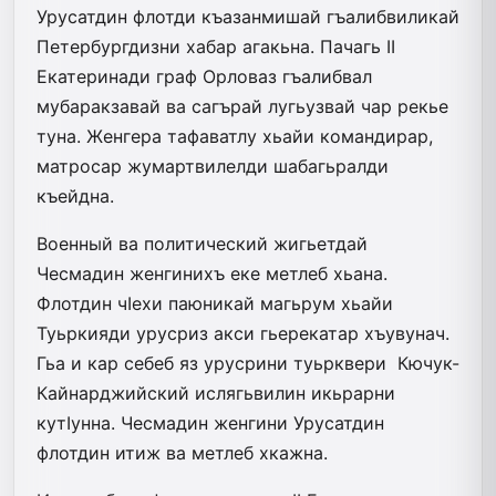
Урусатдин флотди къазанмишай гъа­либвиликай
Петербургдизни хабар агакьна. Пачагь II
Екатеринади граф Ор­ловаз гъалибвал
мубаракзавай ва сагърай лугьузвай чар рекье
туна. Женгера тафаватлу хьайи командирар,
матросар жумартвилелди шабагьралди
къейдна.
Военный ва политический жигьетдай
Чесмадин женгинихъ еке метлеб хьана.
Флотдин чIехи паюникай магьрум хьайи
Туьркияди урусриз акси гьерекатар хъувунач.
Гьа и кар себеб яз урусрини туьрквери Кючук-
Кайнарджийский ислягьвилин икьрарни
кутIунна. Чесмадин женгини Урусатдин
флотдин итиж ва метлеб хкажна.