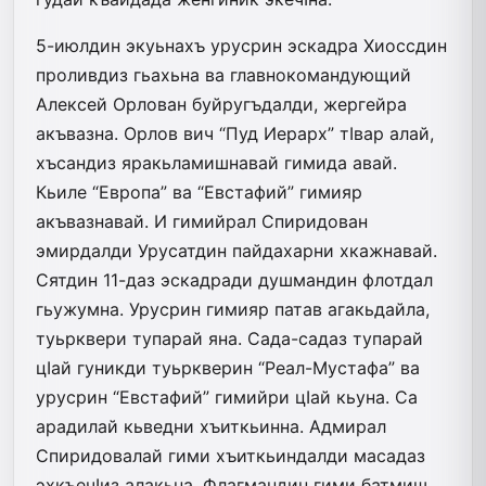
5-июлдин экуьнахъ урусрин эскадра Хиоссдин
проливдиз гьахьна ва главнокомандующий
Алексей Орлован буйругъдалди, жергейра
акъвазна. Орлов вич “Пуд Иерарх” тIвар алай,
хъсандиз яракьламишнавай гимида авай.
Кьиле “Европа” ва “Евстафий” гимияр
акъвазнавай. И гимийрал Спиридован
эмирдалди Урусатдин пайдахарни хкажнавай.
Сятдин 11-даз эскадради душмандин флотдал
гьужумна. Урусрин гимияр патав агакьдайла,
туьрквери тупарай яна. Сада-садаз тупарай
цIай гуникди туьркверин “Реал-Мустафа” ва
урусрин “Евстафий” гимийри цIай кьуна. Са
ара­ди­лай кьведни хъиткьинна. Адмирал
Спиридовалай гими хъиткьиндалди масадаз
эхкъечIиз алакьна. Флагмандин гими батмиш