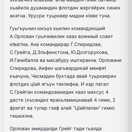
хьайила душмандин флотдин жергейрик синих
акатна. Урусри туьрквер мадни кIеве туна.
Гуьгъуьнин юкъуз кьилин командующий
А.Орлован гуьзчивилик кваз военный совет
кIватIна. Ана командирар Г.Спиридова,
С.Грейга, Д.Эльфинстона, Ю.Долгорукова,
И.Ганибалла ва масабуру ишти­рак­на. Орловани
Спиридова, йифен шагьвардикай менфят
къачуна, Чесмадин бух­та­да авай туьркверин
флотдиз цIай ягъун теклифна. И кар патал
С.Грейган командо­ва­нидик кваз махсус 4
десте (хъсандиз яракьламишнавай 4 гими, 2
фрегат ва ту­пар­ гзаф алай “ЦIайлапан” гими)
теш­кил­на.­
Орлован эмирдалди Грейг тади гьалда