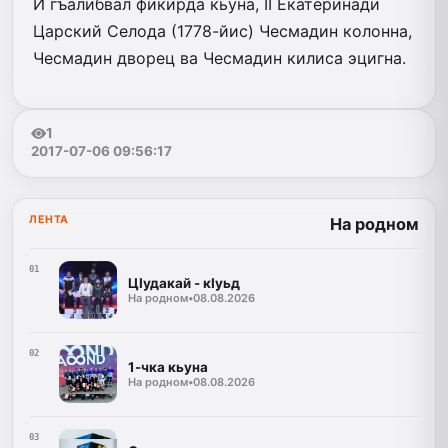
И гъалибвал фикирда кьуна, II Екатеринади
Царский Селода (1778-йис) Чесмадин колонна,
Чесмадин дворец ва Чесмадин килиса эцигна.
1
2017-07-06 09:56:17
ЛЕНТА
На родном
01
ЦIудакай - кIуьд
На родном
•
08.08.2026
02
1-чка кьуна
На родном
•
08.08.2026
03