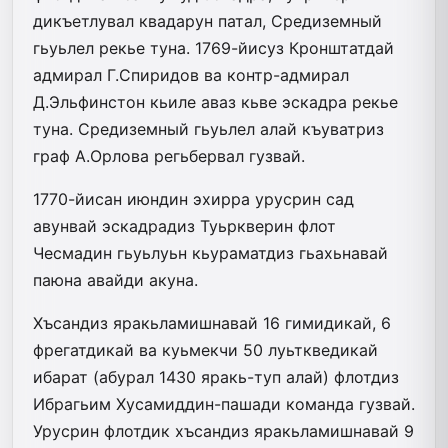
дикъетлувал квадарун патал, Средиземный
гьуьлел рекье туна. 1769-йисуз Кронштатдай
адмирал Г.Спиридов ва контр-адмирал
Д.Эльфинстон кьиле аваз кьве эскадра рекье
туна. Средиземный гьуьлел алай къуват­риз
граф А.Орлова регьбервал гузвай.
1770-йисан июндин эхирра урусрин сад
авунвай эскадрадиз Туьркверин флот
Чесмадин гьуьлуьн кьураматдиз гьахьнавай
паюна авайди акуна.
Хъсандиз яракьламишнавай 16 ги­ми­дикай, 6
фрегатдикай ва куьмекчи 50 луьт­кведикай
ибарат (абурал 1430 яракь­-туп алай) флотдиз
Ибрагьим Хусамиддин-па­шади команда гузвай.
Урусрин флотдик хъсандиз яракьламишнавай 9