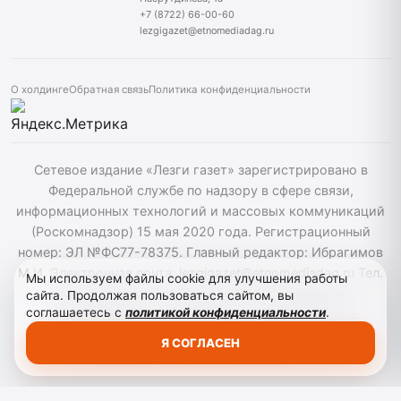
+7 (8722) 66-00-60
lezgigazet@etnomediadag.ru
О холдинге
Обратная связь
Политика конфиденциальности
Сетевое издание «Лезги газет» зарегистрировано в
Федеральной службе по надзору в сфере связи,
информационных технологий и массовых коммуникаций
(Роскомнадзор) 15 мая 2020 года. Регистрационный
номер: ЭЛ №ФС77-78375. Главный редактор: Ибрагимов
М.И. Электронная почта: lezgigazet@etnomediadag.ru Тел.
Мы используем файлы cookie для улучшения работы
гл. редактора: +7 (8722) 66-00-60 Учредитель:
сайта. Продолжая пользоваться сайтом, вы
соглашаетесь с
политикой конфиденциальности
.
ГОСУДАРСТВЕННОЕ БЮДЖЕТНОЕ УЧРЕЖДЕНИЕ
РЕСПУБЛИКИ ДАГЕСТАН "ЭТНОМЕДИАХОЛДИНГ
Я СОГЛАСЕН
"ДАГЕСТАН". Для детей старше 12 лет.