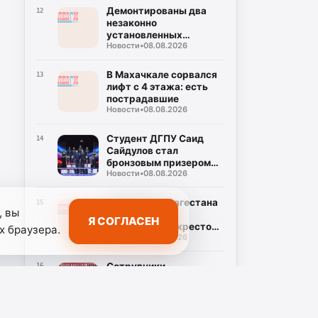
Демонтированы два
12
незаконно
установленных
Новости
•
08.08.2026
генератора в
Махачкале
В Махачкале сорвался
13
лифт с 4 этажа: есть
пострадавшие
Новости
•
08.08.2026
Студент ДГПУ Саид
14
Сайдулов стал
бронзовым призером
Новости
•
08.08.2026
чемпионата России по
вольной борьбе
Сержант из Дагестана
15
, вы
награжден
Я СОГЛАСЕН
Георгиевским крестом
х браузера.
Новости
•
08.08.2026
IV степени
Сотрудники
16
Дербентского музея-
заповедника посетили
Культура
•
08.08.2026
этнолагерь "Орлиное
гнездо"