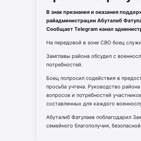
В знак признания и оказания подде
райадминистрации Абуталиб Фатула
Сообщает Telegram канал админист
На передовой в зоне СВО боец служи
Замглавы района обсудил с военно
потребностей.
Боец попросил содействия в предос
просьба учтена. Руководство район
вопросов и потребностей участников
составленных для каждого военносл
Абуталиб Фатулаев поблагодарил Зак
семейного благополучия, безопасно