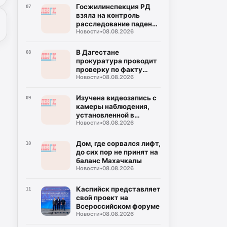
Госжилинспекция РД
07
взяла на контроль
расследование падения
Новости
•
08.08.2026
лифта в Махачкале
В Дагестане
08
прокуратура проводит
проверку по факту
Новости
•
08.08.2026
падения лифта
Изучена видеозапись с
09
камеры наблюдения,
установленной в
Новости
•
08.08.2026
сорвавшем лифте
Дом, где сорвался лифт,
10
до сих пор не принят на
баланс Махачкалы
Новости
•
08.08.2026
Каспийск представляет
11
свой проект на
Всероссийском форуме
Новости
•
08.08.2026