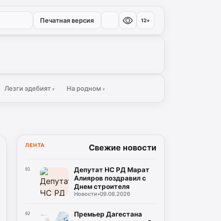
Печатная версия
12+
Лезги эдебият
На родном
▾
▾
ЛЕНТА
Свежие новости
Депутат НС РД Марат
01
Алияров поздравил с
Днем строителя
Новости
•
09.08.2026
Премьер Дагестана
02