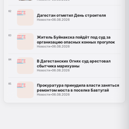
регион
02
Дагестан отметил День строителя
Новости
•
06.08.2026
03
Житель Буйнакска пойдёт под суд за
организацию опасных конных прогулок
Новости
•
06.08.2026
04
В Дагестанских Огнях суд арестовал
сбытчика марихуаны
Новости
•
06.08.2026
05
Прокуратура принудила власти заняться
ремонтом моста в поселке Бавтугай
Новости
•
06.08.2026