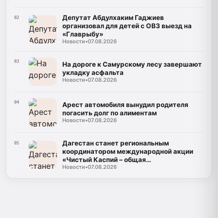
Депутат Абдулхаким Гаджиев
02
организовал для детей с ОВЗ выезд на
«Главрыбу»
Новости
•
07.08.2026
03
На дороге к Самурскому лесу завершают
укладку асфальта
Новости
•
07.08.2026
04
Арест автомобиля вынудил родителя
погасить долг по алиментам
Новости
•
07.08.2026
Дагестан станет региональным
05
координатором международной акции
«Чистый Каспий – общая
Новости
•
07.08.2026
ответственность»