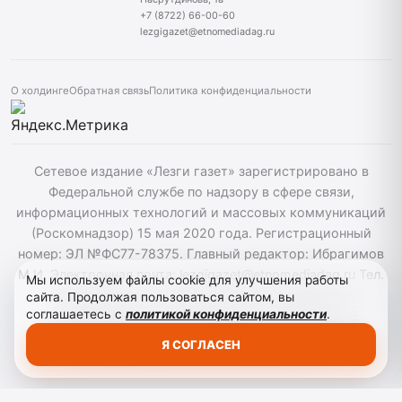
+7 (8722) 66-00-60
lezgigazet@etnomediadag.ru
О холдинге
Обратная связь
Политика конфиденциальности
Сетевое издание «Лезги газет» зарегистрировано в
Федеральной службе по надзору в сфере связи,
информационных технологий и массовых коммуникаций
(Роскомнадзор) 15 мая 2020 года. Регистрационный
номер: ЭЛ №ФС77-78375. Главный редактор: Ибрагимов
М.И. Электронная почта: lezgigazet@etnomediadag.ru Тел.
Мы используем файлы cookie для улучшения работы
гл. редактора: +7 (8722) 66-00-60 Учредитель:
сайта. Продолжая пользоваться сайтом, вы
соглашаетесь с
политикой конфиденциальности
.
ГОСУДАРСТВЕННОЕ БЮДЖЕТНОЕ УЧРЕЖДЕНИЕ
РЕСПУБЛИКИ ДАГЕСТАН "ЭТНОМЕДИАХОЛДИНГ
Я СОГЛАСЕН
"ДАГЕСТАН". Для детей старше 12 лет.