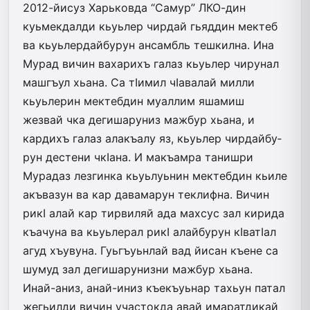
2012-йисуз Харьковда “Самур” ЛКО-дин
куьмекдалди кьуьлер чир­дай гьяддин мектеб
ва кьуьлердайбурун ансамбль тешкилна. Ина
Мурад вичин вахарихъ галаз кьуьлер чирунал
машгъул хьана. Са тIи­мил чIавалай милли
кьуьлерин мектебдин муаллим яшамиш
жезвай чка дегишаруниз мажбур хьана, и
кардихъ галаз алакъалу яз, кьуьлер чир­дайбу­
рун дестени чкIа­на. И ма­къамра та­нишри
Мурадаз лезгинка кьуьлуьнин мектебдин кьиле
акъвазун ва кар давамарун теклифна. Ви­чин
рикI алай кар тирвиляй ада махсус зал кирида
къачуна ва кьуьлерал рикI алайбурун кIватIал
агуд хъувуна. Гуьгъуьнлай вад йисан къене са
шумуд зал дегишарунизни мажбур хьана.
Инай-аниз, анай-иниз къекъуьнар тахьун­ патал
жегьилди вичин участокда авай имаратдикай