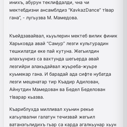
инихъ, абурун теклифдалди, чна­ чи
мектебдизни ансамблдиз “KavkazDance” тIвар
гана”, - лугьуз­ва М. Мамедова.
Къейдзавайвал, кьуьлерин мектеб вилик финик
Харьковда авай “Самур” лезги культурадин
тешкилатди еке пай кутуна. Же­гьил­дин
алахъунриз са вахтунда ше­гьерда авай
лезгийри алакьдайвал жуьреба-жуьре
куьмекар гана. И барадай ада сифте нубатда
лезги меценатар тир Къадир Адилован,
Айнутдин Мамедован ва Бедел Беделован
тIварар кьазва.
Къариблухда милливал хуьнин рекье
кагьулвални галатун течизвай жегьил
ватанэгьлидихъ гьар са карда агалкьунар хьун