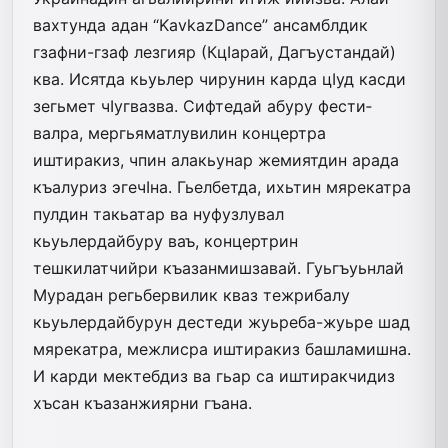
вахтунда адан “KavkazDance” ансамблдик
гзафни-гзаф лезгияр (КцIарай, Да­гъустандай)
ква. Исятда кьуьлер чи­­рунин карда цIуд касди
зегьмет чIуг­вазва. Сифтедай абуру фес­ти­
валра, мергьяматлувилин концертра
иштиракиз, чпин алакьунар жеми­ятдин арада
къалуриз эгечIна. Гьелбетда, ихьтин мярекатра
пулдин­ та­кьатар ва нуфузлувал
кьуьлердайбуру ваъ, концертрин
тешкилатчийри къазанмишзавай. Гуьгъуьнлай
Мурадан регьбервилик кваз теж­р­и­балу
кьуьлердайбурун дестеди жуь­реба-жуьре шад
мярекатра, меж­лис­ра иштиракиз башламишна.
И карди мектебдиз ва гьар са иштиракчидиз
хъсан къазанжиярни гъана.­