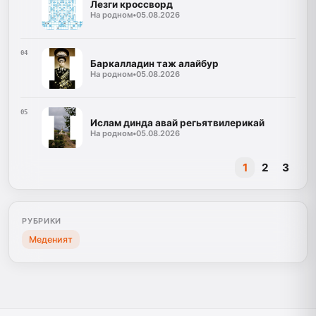
Лезги кроссворд
На родном
•
05.08.2026
04
Баркалладин таж алайбур
На родном
•
05.08.2026
05
Ислам динда авай регьятвилерикай
На родном
•
05.08.2026
1
2
3
РУБРИКИ
Меденият