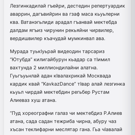
Лезгинкадилай гъейри, дестедин репертуардик
аваррин, дагъвийрин ва гзаф маса кьуьлерни
ква. Ватанэгьлиди арадал гъанвай мектебда
далдам ягъиз чирунин рекьяйни чирвилер,
вердишвилер къачудай мумкинвал ава.
Мурада туькIуьрай видеодин тарсариз
“Ютубда” килигайбурун кьадар са тIимил
вахтунда 2 миллиондилайни алатна.
Гуьгъуьнлай адан кIвалахрикай Москвада
кардик квай “KavkazDance” тIвар алай лезгинка
кьуьл чирдай мектебдин регьбер Рустам
Алиеваз хуш атана.
“Пуд хореографни галаз чи мектебдиз Р.Алиев
атана, сада садан тежриба чирна, абуру чаз
хъсан теклифарни меслятар гана. Гьа чIава­лай