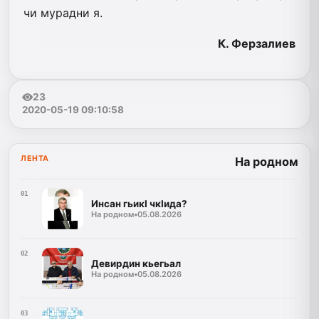
чи мурадни я.
К. Ферзалиев
23
2020-05-19 09:10:58
ЛЕНТА
На родном
01
Инсан гьикI чкIида?
На родном
•
05.08.2026
02
Девирдин кьегьал
На родном
•
05.08.2026
03