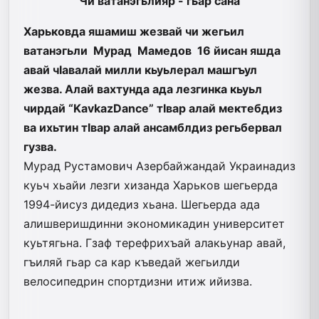
Чи ватанэгьлияр - гьар сана
Харьковда яшамиш жезвай чи жегьил
ватанэгьли Мурад Мамедов 16 йисан яшда
авай чIавалай милли кьуьлерал машгъул
жезва. Алай вахтунда ада лезгинка кьуьл
чирдай “KavkazDance” тIвар алай мектебдиз
ва ихьтин тIвар алай ансамблдиз регьбервал
гузва.
Мурад Рустамович Азербайжандай Украинадиз
куьч хьайи лезги хизанда Харьков шегьерда
1994-йисуз дидедиз хьана. Шегьерда ада
алишверишдинни экономикадин университет
куьтягьна. Гзаф терефрихъай алакьунар авай,
гъиляй гьар са кар къведай жегьилди
велосипедрин спортдизни итиж ийизва.