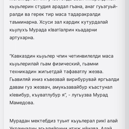
кьуьлерин студия арадал гъана, анаг гуьз­гуьй­
рал­ди ва герек тир маса тадаракралди
таъминарна. Хсуси зал кардик кутурдалай
кьулухъ Мурада кIва­тIалрин кьадарни
артухарна.
“Кавказдин кьуьлер чпин четинвилелди маса
кьуьлерилай гьам физический, гьамни
техникадин жи­гьетдай тафаватлу жезва.
Гьавиляй иниз къвезвай вирибурувай яргъалди
давам гуз жезвач, амукьзавайбур къастунал
кIевибур, къуватлубур я”, - лугьузва Мурад
Мамедова­.
Мурадан мектебдиз туьнт кьуьлерал рикI алай
Украинадин агьалийрини итиж ийизва. Алай