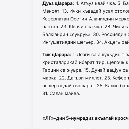
Дуьз цIарара:
4. Агъуз квай чка. 5. Б
Менфят. 13. Ички хъвадай усал столов
Кеферпатан Осетия-Аланиядин меркез.
партал. 23. КIвачин са чка. 28. Чилик
БалкIанрин «суьруь». 30. Россиядин с
Ингушетиядин шегьер. 34. Ахцегь ра
Тик цIарара:
1. Лезги са ашукьдин тIва
кристаллрикай ибарат тир, щелочь квай
Тарцин са жуьре. 15. Дунай вацIун са 
марка. 22. Дагъви миллет. 23. Кефер
пешер недай гьашарат. 25. Калин бала
31. Салан майва.
«ЛГ»-дин 5-нумрадиз акъатай крос