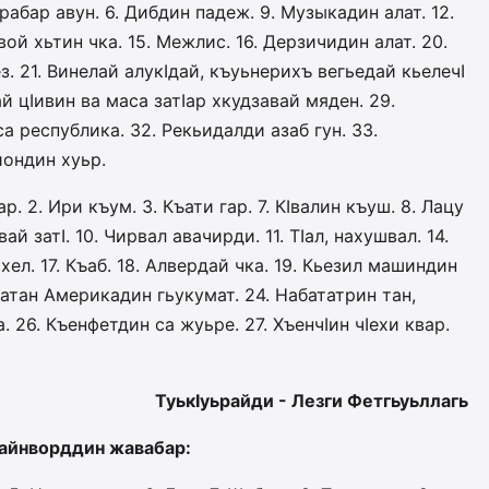
арабар авун. 6. Дибдин падеж. 9. Музыкадин алат. 12.
ой хьтин чка. 15. Межлис. 16. Дерзичидин алат. 20.
 21. Винелай алукIдай, къуьнерихъ вегьедай кьелечI
ай цIивин ва маса затIар хкудзавай мяден. 29.
а республика. 32. Рекьидалди азаб гун. 33.
йондин хуьр.
р. 2. Ири къум. 3. Къати­ гар. 7. КIвалин къуш. 8. Лацу
 затI. 10. Чирвал авачирди. 11. ТIал, нахушвал. 14.
хел. 17. Къаб. 18. Алвердай чка. 19. Кьезил машиндин
патан Америкадин гьукумат. 24. Набататрин тан,
. 26. Къенфетдин са жуьре. 27. ХъенчIин чIехи квар.
ТуькIуьрайди - Лезги Фетгьуьллагь
чайнворддин жавабар: