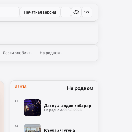
Печатная версия
12+
Лезги эдебият
На родном
▾
▾
ЛЕНТА
На родном
01
Дагъустандин хабарар
На родном
•
06.08.2026
02
Къулар чIугуна