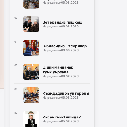
На родном
•
06.08.2026
03
Ветерандиз пишкеш
На родном
•
06.08.2026
04
Юбилейдиз – тебрикар
На родном
•
06.08.2026
05
ЦIийи майданар
туькIуьрзава
На родном
•
06.08.2026
06
Къайдадик хьун герек я
На родном
•
06.08.2026
07
Инсан гьикI чкIида?
На родном
•
05.08.2026