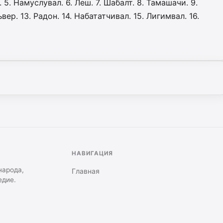
н. 5. Намуслувал. 6. Леш. 7. Шабалт. 8. Тамашачи. 9.
ъвер­. 13. Радон. 14. Набататчивал. 15. Лигимвал. 16.
НАВИГАЦИЯ
народа,
Главная
едие.