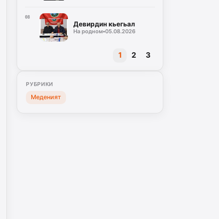
08
Девирдин кьегьал
На родном
•
05.08.2026
1
2
3
РУБРИКИ
Меденият