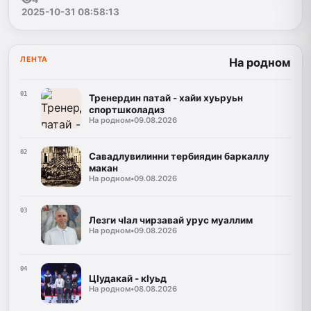
2025-10-31 08:58:13
ЛЕНТА
На родном
01
Тренердин патай - хайи хуьруьн
спортшколадиз
На родном
•
09.08.2026
02
Савадлувилинни тербиядин баркаллу
макан
На родном
•
09.08.2026
03
Лезги чIал чирзавай урус муаллим
На родном
•
09.08.2026
04
ЦIудакай - кIуьд
На родном
•
08.08.2026