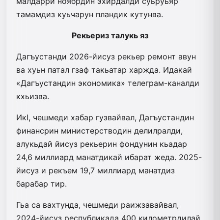
малдарри ноябрдин эхирдалди суьруьяр
тамамдиз куьчарун пландик ку­тунва.
Рекьериз талукь яз
Дагъустанди 2026-йисуз рекьер ремонт авун
ва хуьн патал гзаф такьатар харжда. Идакай
«Дагъустандин экономика» телеграм-каналди
кхьизва.
ИкI, чешмеди хабар гузвайвал, Да­гъустандин
финансрин министерстводин делилралди,
алукьдай йисуз рекьерин фондунин кьадар
24,6 миллиард манатдикай ибарат жеда. 2025-
йисуз и рекъем 19,7 миллиард манатдиз
барабар тир.
Гьа са вахтунда, чешмеди раижзавайвал,
2024-йисуз республикада 400 километрдилай