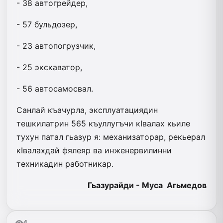
- 38 автогрейдер,
- 57 бульдозер,
- 23 автопогрузчик,
- 25 экскаватор,
- 56 автосамосвал.
Санлай къачурла, эксплуатациядин
тешкилатрин 565 къуллугъчи кIвалах кьиле
тухун патал гьазур я: механизато­рар, рекьерал
кIвалахдай фялеяр ва ин­женервилинни
техникадин работникар.
Гьазурайди - Муса Агьмедов
4