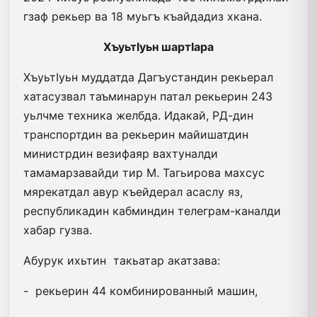
гзаф рекьер ва 18 муьгъ къайдадиз хкана.
ХъуьтIуьн шартIара
ХъуьтIуьн муддатда Дагъустандин рекьерал
хатасузвал таъминарун патал рекьерин 243
уьлчме техника желбда. Идакай, РД-дин
транспортдин ва рекьерин майишатдин
министрдин везифаяр вахтуналди
тамамарзавайди тир М. Тагьиро­ва махсус
мярекатдал авур къейдерал асаслу яз,
республикадин кабминдин те­леграм-каналди
хабар гузва.
Абурук ихьтин такьатар акатзава:
- рекьерин 44 комбинированный машин,