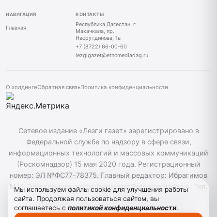
НАВИГАЦИЯ
КОНТАКТЫ
Республика Дагестан, г.
Главная
Махачкала, пр.
Насрутдинова, 1а
+7 (8722) 66-00-60
lezgigazet@etnomediadag.ru
О холдинге
Обратная связь
Политика конфиденциальности
Сетевое издание «Лезги газет» зарегистрировано в
Федеральной службе по надзору в сфере связи,
информационных технологий и массовых коммуникаций
(Роскомнадзор) 15 мая 2020 года. Регистрационный
номер: ЭЛ №ФС77-78375. Главный редактор: Ибрагимов
М.И. Электронная почта: lezgigazet@etnomediadag.ru Тел.
Мы используем файлы cookie для улучшения работы
гл. редактора: +7 (8722) 66-00-60 Учредитель:
сайта. Продолжая пользоваться сайтом, вы
соглашаетесь с
политикой конфиденциальности
.
ГОСУДАРСТВЕННОЕ БЮДЖЕТНОЕ УЧРЕЖДЕНИЕ