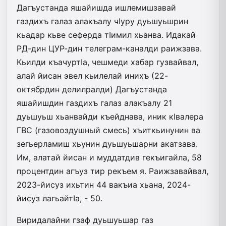
Дагъустанда яшайишда ишлемишзавай
газдихъ галаз алакъалу чIуру дуь­шуьш­рин
кьадар кьве сеферда тIимил­ хьанва. Идакай
РД-дин ЦУР-дин те­ле­грам-каналди раижзава.
Кьилди къачуртIа, чешмеди хабар гузвайвал,
алай йисан эвел кьилелай инихъ (22-
октябрдин делилралди) Дагъустанда
яшайишдин газдихъ галаз алакъалу 21
дуьшуьш хьанвайди къейднава, иник кIва­лера
ГВС (газовоздушный смесь) хъиткьинунин ва
зегьерламиш хьунин дуьшуьшарни акатзава.
Им, алатай йисан и муддатдив гекъигайла, 58
процентдин агъуз­ тир рекъем я. Раижзавайвал,
2023-йисуз ихьтин 44 вакъиа хьана, 2024-
йисуз лагьайтIа, - 50.
Виридалайни гзаф дуьшуьшар газ