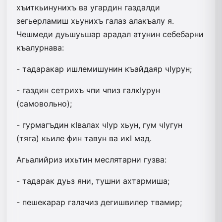
хъиткьинунихъ ва угардин газдалди
зегьерламиш хьунихъ галаз алакъалу я.
Чешмеди дуьшуьшар арадал атунин себебарни
къалурнава:
- тадаракар ишлемишунин къайдаяр чIурун;
- газдин сетрихъ чпи чпиз галкIурун
(самовольно);
- гурмагъдин кIвалах чIур хьун, гум чIугун
(тяга) кьиле фин тавун ва икI мад.
Агьалийриз ихьтин меслятарни гузва:
- тадарак дуьз яни, тушни ахтармиша;
- пешекарар галачиз дегишвилер тва­мир;