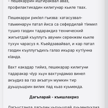
- пешекаррин иштираквал аваз,
профилактикадин килигунар кьиле твах.
Пешекарри рикIел гъизва: хатасузвал­
таъминарун патал йиса са сефердилай тIимил
тушиз газдин тадаракдиз технический
жигьетдай къуллугъ авунин серенжем кьиле
тухун чарасуз я. Къейдзавайвал, и кар патал
газдин къуллугъдихъ галаз икьрар кутIунна
кIанда.
Вахт какадар тийиз, пешекарар килигуни
тадаракар чIур хьун вахтундамаз винел
акъудиз ва газ акъатун мумкин тир
дуьшуьшрин вилик пад кьаз куьмекда.
Дагъларай - къишлахриз
Дагъустанда дагъдин уьруьшрай дуьзенлухдиз