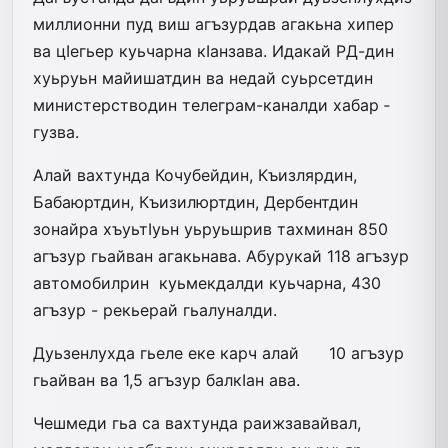
миллионни пуд виш агъзурдав агакьна хипер
ва цIегьер куьчарна кIанзава. Идакай РД-дин
хуьруьн ­майишатдин ва недай суьрсетдин
минис­­­­терстводин телеграм-каналди хабар ­
гузва.
Алай вахтунда Кочубейдин, Къизлярдин,
Бабаюртдин, Къизилюртдин, Дербентдин
зонайра хъуьтIуьн уьруьшрив тахминан 850
агъзур гьайван агакьнава. Абурукай 118 агъзур
автомобилрин куьмекдалди куьчарна, 430
агъзур - рекьерай гьалуналди.
Дуьзенлухда гьеле еке карч алай 10 агъзур
гьайван ва 1,5 агъзур балкIан ава.
Чешмеди гьа са вахтунда раижзавайвал,