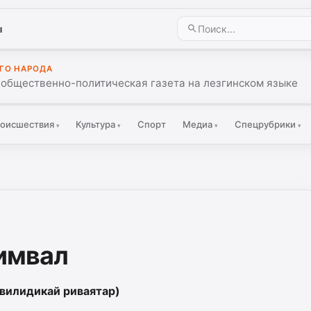
ы
ГО НАРОДА
 общественно-политическая газета на лезгинском языке
оисшествия
Культура
Спорт
Медиа
Спецрубрики
▾
▾
▾
▾
имвал
вилидикай риваятар)