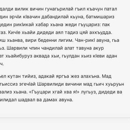
алди вилик вичин гунагьрилай гъил къачун патал
дин эрчIи кIвачин дабандилай кьуна, батмишариз
дедин рикIикай хабар хьана жеди гъуцариз: пак
газ. КичIе хьайи дидеди аял тадиз цяй ахкъудда.
иш хьанва, вири беденни лигим. Чан-рикI авуна, гьа
ьз. Шарвили чпин чандилай алат тавуна акур
ат хьайибуруз аквада хьи, гьулдан хьиз кIеви адан
ч.
ел кутан тийиз, адакай яргъа жез алахъна. Мад
 гьиссиз эгечIай Шарвилиди вичини мад гьич хуьруьн
ализ хьана. «Гъуцари хгай хва я!» лугьуз, дидеди ва
илидал шадвал ва дамах авуна.