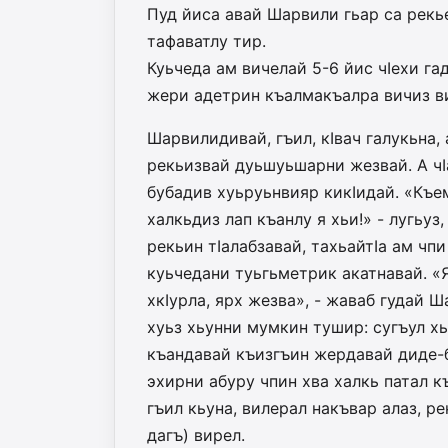
Пуд йиса авай Шарвили гьар са рекь
тафаватлу тир.
Куьчеда ам вичелай 5-6 йис чIехи га
жери адетрин къалмакъалра вичиз ви
Шарвилидивай, гъил, кIвач галукьна, 
рекьизвай дуьшуьшарни жезвай. А чIа
бубадив хуьруьнвияр кикIидай. «Къем
халкьдиз лап къанлу я хьи!» - лугь
рекьин тIалабзавай, тахьайтIа ам чпи
куьчедани туьгьметрик акатнавай. «Я 
хкIурла, ярх жезва», - жаваб гудай Ш
хуьз хьунни мумкин тушир: сугъул хь
къандавай къизгъин жердавай диде-б
эхирни абуру чпин хва халкь патал 
гъил кьуна, вилерал накъвар алаз, р
дагъ) вирел.