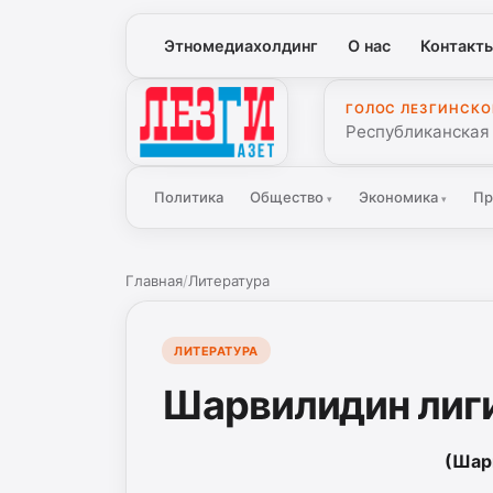
Этномедиахолдинг
О нас
Контакт
ГОЛОС ЛЕЗГИНСКО
Лезги Газет
Республиканская
Политика
Общество
Экономика
Пр
▾
▾
Главная
/
Литература
ЛИТЕРАТУРА
Шарвилидин лиг
(Шар