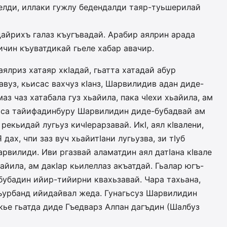
елди, иллаки гужлу бедендалди таяр-туьшерилай
дайрихъ галаз къугъвадай. Арабир аялрин арада
чин къуватдикай гьеле хабар авачир.
аялриз хатаяр хкIадай, гьатта хатадай абур
вуз, кьисас вахчуз кIанз, Шарвилидив адан диде-
аз чаз хатабала гуз хьайила, пака чIехи хьайила, ам
уз, са тайифадинбуру Шарвилидин диде-бубадвай ам
 рекьидай лугьуз кичIерарзавай. ИкI, аял кIвалени,
дах, чпи заз вуч хьайитIани лугьузва, зи тIуб
арвилиди. Иви ргазвай аламатдин аял датIана кIвале
айила, ам дакIар кьилеллаз акъатдай. Гьалар югъ-
убадин ийир-тийирни квахьзавай. Чара тахьана,
къурбанд ийидайвал жеда. Гунагьсуз Шарвилидин
екье гьатда диде Гъедварз Алпан дагъдин (Шалбуз