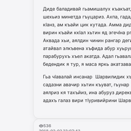
Диде баладивай гьамишалух къакъатд
шехьиз минетда гъуцариз. Ахпа, гада
кIанз, ам къайи цик кутада. Амма ди
вирин къайи ккIал хьтин яд эгечIна р
Аквада хьи, аялдин чинин рангар дег
атайвал элкъвена хъфида абур хуьру
парабурухъ хъел акатда. Адал гьавал
бедендик я тур, я маса яркь акатзава
Гьа чIавалай инсанар Шарвилидик хъ
садазни авачир хьтин къуват, гьунар
аялриз кя тахъйиз, ина абуруз дирекв
адахъ галаз вири тIуривийрини Шарв
536