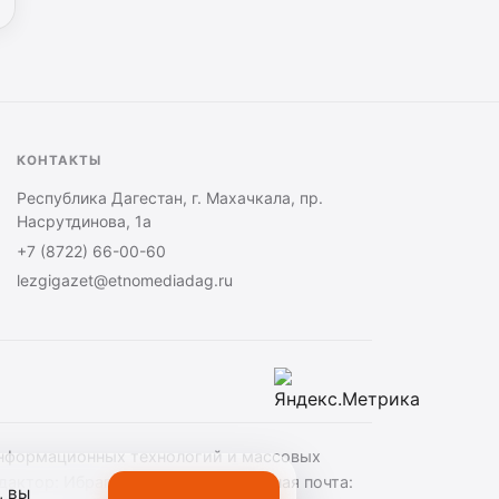
КОНТАКТЫ
Республика Дагестан, г. Махачкала, пр.
Насрутдинова, 1а
+7 (8722) 66-00-60
lezgigazet@etnomediadag.ru
 информационных технологий и массовых
актор: Ибрагимов М.И. Электронная почта:
, вы