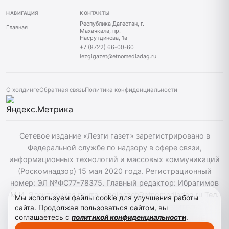
НАВИГАЦИЯ
КОНТАКТЫ
Республика Дагестан, г.
Главная
Махачкала, пр.
Насрутдинова, 1а
+7 (8722) 66-00-60
lezgigazet@etnomediadag.ru
О холдинге
Обратная связь
Политика конфиденциальности
Сетевое издание «Лезги газет» зарегистрировано в
Федеральной службе по надзору в сфере связи,
информационных технологий и массовых коммуникаций
(Роскомнадзор) 15 мая 2020 года. Регистрационный
номер: ЭЛ №ФС77-78375. Главный редактор: Ибрагимов
М.И. Электронная почта: lezgigazet@etnomediadag.ru Тел.
Мы используем файлы cookie для улучшения работы
гл. редактора: +7 (8722) 66-00-60 Учредитель:
сайта. Продолжая пользоваться сайтом, вы
соглашаетесь с
политикой конфиденциальности
.
ГОСУДАРСТВЕННОЕ БЮДЖЕТНОЕ УЧРЕЖДЕНИЕ