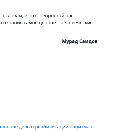
о словам, в этот непростой час
, сохранив самое ценное – человеческие
Мурад Саидов
оловное дело о реабилитации нацизма в