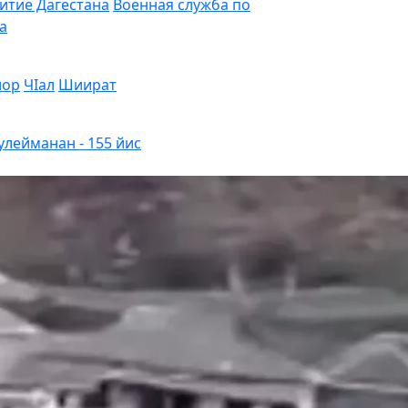
витие Дагестана
Военная служба по
а
лор
ЧIал
Шиират
улейманан - 155 йис