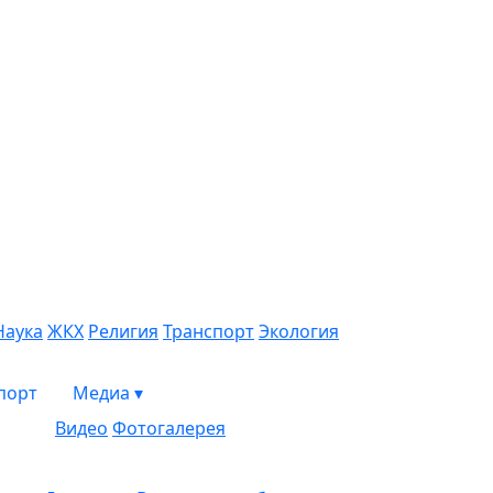
Наука
ЖКХ
Религия
Транспорт
Экология
порт
Медиа
▾
Видео
Фотогалерея