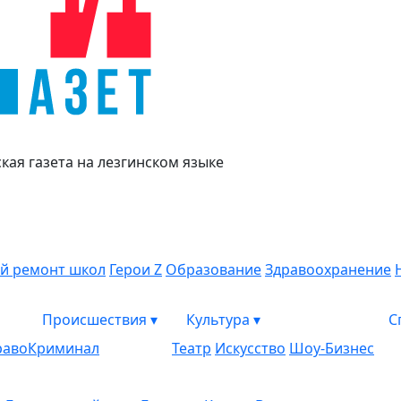
ая газета на лезгинском языке
й ремонт школ
Герои Z
Образование
Здравоохранение
Происшествия
▾
Культура
▾
С
раво
Криминал
Театр
Искусство
Шоу-Бизнес