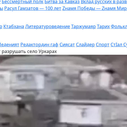
у
Бессмертный полк
Битва за Кавказ
Вклад русских в раз
ты
Расул Гамзатов — 100 лет
Zнамя Победы — Zнамя Мир
р
Ктабхана
Литературоведение
Таржумаяр
Тарих
Фольк
еденият
Редактордин гаф
Сиясат
Слайдер
Спорт
СтIал С
 разрушать село Уркарах