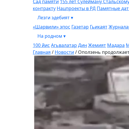
Сад памяти
155 лет Сулейману Стальском
контракту
Нацпроекты в РД
Памятные да
Лезги эдебият
▾
«Шарвили» эпос
Газетар
Гьикаят
Журнала
На родном
▾
100 йис
Агьвалатар
Дин
Жемият
Мадара
М
Главная
/
Новости
/
Оползень продолжает