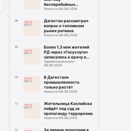
бесперебойных
Новости
•
06.08.2026
поставок топлива для
аграриев
Дагестан рассмотрел
08
вопрос о топливном
рынке региона
Новости
•
06.08.2026
Более 1,3 млн жителей
09
РД через «Госуслуги»
записались к врачу в
Здравоохранение
•
этом году
06.08.2026
В Дагестане
10
промышленность
только растёт
Новости
•
06.08.2026
Жительница Каспийска
11
пойдёт под суд за
пропаганду терроризма
Новости
•
06.08.2026
За первое полугодие в
12