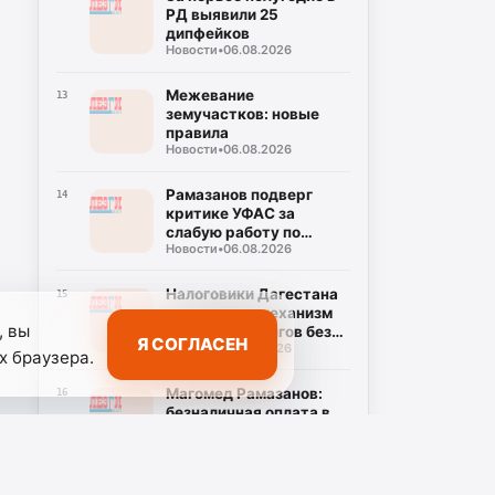
РД выявили 25
дипфейков
Новости
•
06.08.2026
Межевание
13
земучастков: новые
правила
Новости
•
06.08.2026
Рамазанов подверг
14
критике УФАС за
слабую работу по
Новости
•
06.08.2026
снижению цен на
топливо
Налоговики Дагестана
15
разъяснили механизм
, вы
взыскания долгов без
Я СОГЛАСЕН
Новости
•
05.08.2026
суда
х браузера.
Магомед Рамазанов:
16
безналичная оплата в
автобусах — это
Новости
•
05.08.2026
требование, а не
пожелание
Стартовала заявочная
17