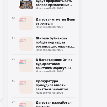
будут прорабатывать
вопрос привлечения
Новости
•
06.08.2026
вертикально-
интегрированных
нефтяных компаний в
03
Дагестан отметил День
регион
строителя
Новости
•
06.08.2026
Житель Буйнакска
04
пойдёт под суд за
организацию опасных
Новости
•
06.08.2026
конных прогулок
В Дагестанских Огнях
05
суд арестовал
сбытчика марихуаны
Новости
•
06.08.2026
Прокуратура
06
принудила власти
заняться ремонтом
Новости
•
06.08.2026
моста в поселке
Бавтугай
Дагестан разработал
07
систему