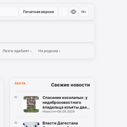
Печатная версия
12+
Лезги эдебият
На родном
▾
▾
ЛЕНТА
Свежие новости
Спасение косолапых: у
01
недобросовестного
владельца изъяты два
Новости
•
06.08.2026
бурых медведя
Власти Дагестана
02