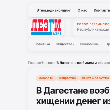
Этномедиахолдинг
О нас
Контакт
ГОЛОС ЛЕЗГИНСКО
Лезги Газет
Республиканская
Политика
Общество
Экономика
Пр
▾
▾
Главная
/
Новости
/
В Дагестане возбудили уголовное
НОВОСТИ
ОБЩЕСТВО
ЛЕНТА НОВОСТЕЙ
В Дагестане возб
хищении денег и