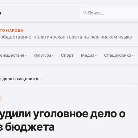
ы
ГО НАРОДА
 общественно-политическая газета на лезгинском языке
оисшествия
Культура
Спорт
Медиа
Спецрубрики
▾
▾
▾
▾
 дело о хищении д...
удили уголовное дело о
з бюджета