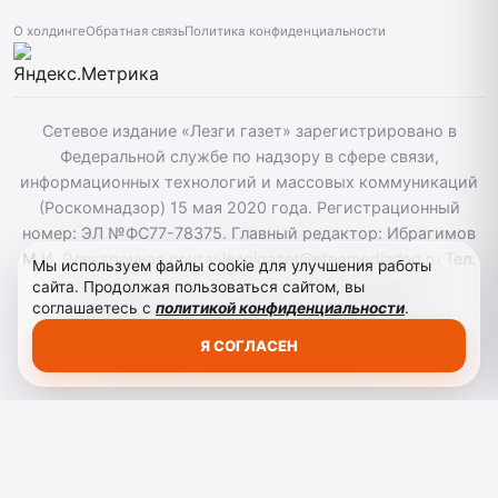
О холдинге
Обратная связь
Политика конфиденциальности
Сетевое издание «Лезги газет» зарегистрировано в
Федеральной службе по надзору в сфере связи,
информационных технологий и массовых коммуникаций
(Роскомнадзор) 15 мая 2020 года. Регистрационный
номер: ЭЛ №ФС77-78375. Главный редактор: Ибрагимов
М.И. Электронная почта: lezgigazet@etnomediadag.ru Тел.
Мы используем файлы cookie для улучшения работы
гл. редактора: +7 (8722) 66-00-60 Учредитель:
сайта. Продолжая пользоваться сайтом, вы
соглашаетесь с
политикой конфиденциальности
.
ГОСУДАРСТВЕННОЕ БЮДЖЕТНОЕ УЧРЕЖДЕНИЕ
РЕСПУБЛИКИ ДАГЕСТАН "ЭТНОМЕДИАХОЛДИНГ
Я СОГЛАСЕН
"ДАГЕСТАН". Для детей старше 12 лет.