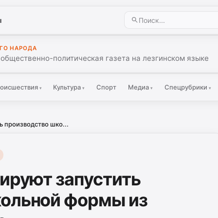
ы
ГО НАРОДА
 общественно-политическая газета на лезгинском языке
оисшествия
Культура
Спорт
Медиа
Спецрубрики
▾
▾
▾
▾
ь производство шко...
нируют запустить
кольной формы из