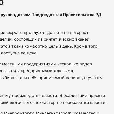
ю
д руководством Председателя Правительства РД
ей шерсть, прослужит долго и не потеряет
зделий, состоящих из синтетических тканей.
 этой ткани комфортно целый день. Кроме того,
доступна по цене.
 с местными предприятиями несколько видов
длагаться предприятиями для школ.
выбирать для себя приемлемый вариант, с учетом
бъему производства шерсти. В реализации проекта
орый включаются в кластер по переработке шерсти.
л Минпромторгу, Минсельхозпроду совместно с