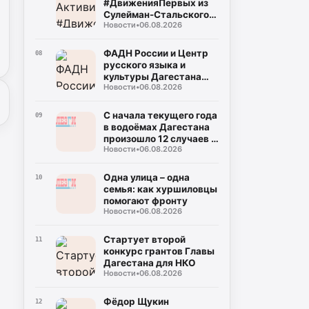
#ДвиженияПервых из
Сулейман-Стальского
Новости
•
06.08.2026
района представит
Дагестан на
федеральном уровне
ФАДН России и Центр
08
русского языка и
культуры Дагестана
Новости
•
06.08.2026
укрепляют
сотрудничество
С начала текущего года
09
в водоёмах Дагестана
произошло 12 случаев с
Новости
•
06.08.2026
летальным исходом
Одна улица – одна
10
семья: как хуршиловцы
помогают фронту
Новости
•
06.08.2026
Стартует второй
11
конкурс грантов Главы
Дагестана для НКО
Новости
•
06.08.2026
Фёдор Щукин
12