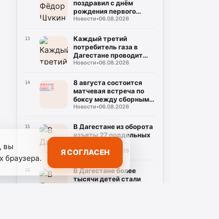
поздравил с днём
рождения первого
Новости
•
06.08.2026
президента Дагестана
Муху Алиева
Каждый третий
13
потребитель газа в
Дагестане проводит
Новости
•
06.08.2026
расчеты за газ онлайн
8 августа состоится
14
матчевая встреча по
боксу между сборными
Новости
•
06.08.2026
Каспийска и
Долгопрудного
В Дагестане из оборота
15
изъяты 27 поддельных
банкнот
, вы
Новости
•
06.08.2026
Я СОГЛАСЕН
х браузера.
В Дагестане более
16
тысячи детей стали
участниками «Каникул
Новости
•
06.08.2026
со Знанием»
Магомед Рамазанов
17