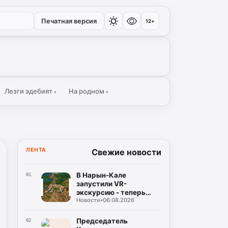
Печатная версия
12+
Лезги эдебият
На родном
▾
▾
ЛЕНТА
Свежие новости
В Нарын-Кале
01
запустили VR-
экскурсию - теперь
Новости
•
06.08.2026
историю можно не
только услышать, но и
прожить
Председатель
02