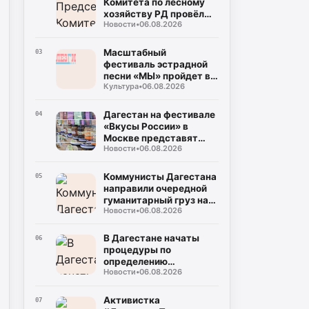
Комитета по лесному
хозяйству РД провёл
Новости
•
06.08.2026
приём граждан
Масштабный
03
фестиваль эстрадной
песни «МЫ» пройдет в
Культура
•
06.08.2026
Дагестане
Дагестан на фестивале
04
«Вкусы России» в
Москве представят
Новости
•
06.08.2026
пять агропредприятий
Коммунисты Дагестана
05
направили очередной
гуманитарный груз на
Новости
•
06.08.2026
Донбасс
В Дагестане начаты
06
процедуры по
определению
Новости
•
06.08.2026
подрядчика для
строительства
северного обхода
Активистка
07
Махачкалы