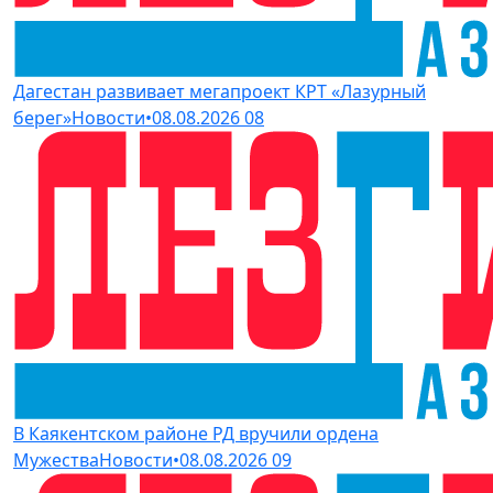
Дагестан развивает мегапроект КРТ «Лазурный
берег»
Новости
•
08.08.2026
08
В Каякентском районе РД вручили ордена
Мужества
Новости
•
08.08.2026
09