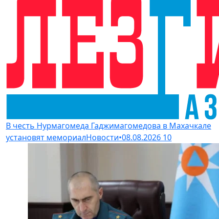
В честь Нурмагомеда Гаджимагомедова в Махачкале
установят мемориал
Новости
•
08.08.2026
10