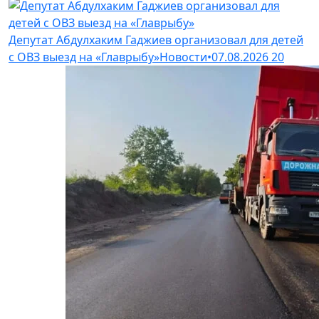
Депутат Абдулхаким Гаджиев организовал для детей
с ОВЗ выезд на «Главрыбу»
Новости
•
07.08.2026
20