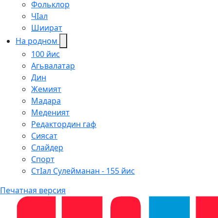
Фольклор
ЧIал
Шиират
На родном
100 йис
Агьвалатар
Дин
Жемият
Мадара
Меденият
Редактордин гаф
Сиясат
Слайдер
Спорт
СтIал Сулейманан - 155 йис
Печатная версия