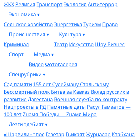
ЖКХ
Религия
Транспорт
Экология
Антитеррор
Экономика
▾
Сельское хозяйство
Энергетика
Туризм
Право
Происшествия
▾
Культура
▾
Криминал
Театр
Искусство
Шоу-Бизнес
Спорт
Медиа
▾
Видео
Фотогалерея
Спецрубрики
▾
Сад памяти
155 лет Сулейману Стальскому
Бессмертный полк
Битва за Кавказ
Вклад русских в
развитие Дагестана
Военная служба по контракту
Нацпроекты в РД
Памятные даты
Расул Гамзатов —
100 лет
Zнамя Победы — Zнамя Мира
Лезги эдебият
▾
«Шарвили» эпос
Газетар
Гьикаят
Журналар
Ктабхана