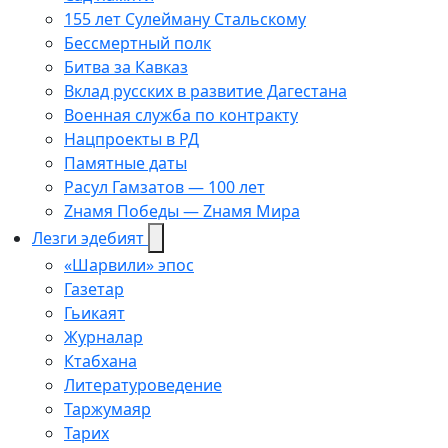
155 лет Сулейману Стальскому
Бессмертный полк
Битва за Кавказ
Вклад русских в развитие Дагестана
Военная служба по контракту
Нацпроекты в РД
Памятные даты
Расул Гамзатов — 100 лет
Zнамя Победы — Zнамя Мира
Лезги эдебият
«Шарвили» эпос
Газетар
Гьикаят
Журналар
Ктабхана
Литературоведение
Таржумаяр
Тарих