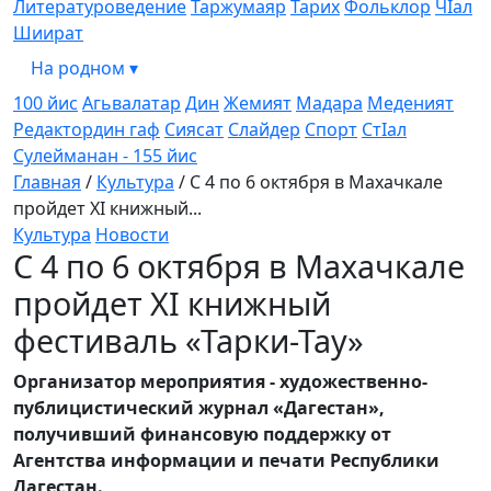
Литературоведение
Таржумаяр
Тарих
Фольклор
ЧIал
Шиират
На родном
▾
100 йис
Агьвалатар
Дин
Жемият
Мадара
Меденият
Редактордин гаф
Сиясат
Слайдер
Спорт
СтIал
Сулейманан - 155 йис
Главная
/
Культура
/
С 4 по 6 октября в Махачкале
пройдет ХI книжный...
Культура
Новости
С 4 по 6 октября в Махачкале
пройдет ХI книжный
фестиваль «Тарки-Тау»
Организатор мероприятия - художественно-
публицистический журнал «Дагестан»,
получивший финансовую поддержку от
Агентства информации и печати Республики
Дагестан.