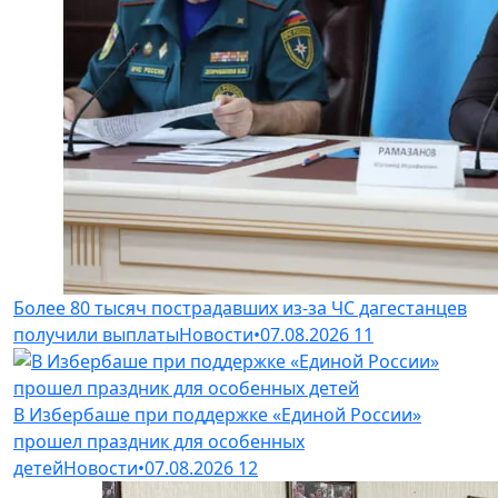
Более 80 тысяч пострадавших из-за ЧС дагестанцев
получили выплаты
Новости
•
07.08.2026
11
В Избербаше при поддержке «Единой России»
прошел праздник для особенных
детей
Новости
•
07.08.2026
12