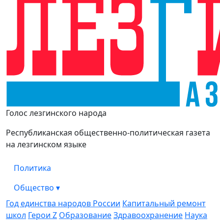
Лезги Газет
Голос лезгинского народа
Республиканская общественно-политическая газета
на лезгинском языке
Политика
Общество
▾
Год единства народов России
Капитальный ремонт
школ
Герои Z
Образование
Здравоохранение
Наука