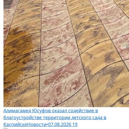
Алимагамед Юсуфов оказал содействие в
благоустройстве территории детского сада в
Каспийске
Новости
•
07.08.2026
19