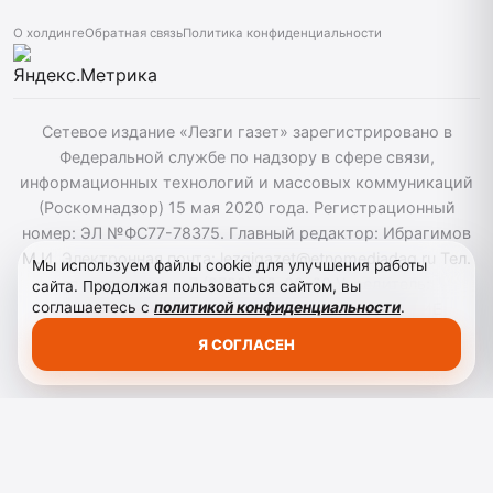
О холдинге
Обратная связь
Политика конфиденциальности
Сетевое издание «Лезги газет» зарегистрировано в
Федеральной службе по надзору в сфере связи,
информационных технологий и массовых коммуникаций
(Роскомнадзор) 15 мая 2020 года. Регистрационный
номер: ЭЛ №ФС77-78375. Главный редактор: Ибрагимов
М.И. Электронная почта: lezgigazet@etnomediadag.ru Тел.
Мы используем файлы cookie для улучшения работы
гл. редактора: +7 (8722) 66-00-60 Учредитель:
сайта. Продолжая пользоваться сайтом, вы
соглашаетесь с
политикой конфиденциальности
.
ГОСУДАРСТВЕННОЕ БЮДЖЕТНОЕ УЧРЕЖДЕНИЕ
РЕСПУБЛИКИ ДАГЕСТАН "ЭТНОМЕДИАХОЛДИНГ
Я СОГЛАСЕН
"ДАГЕСТАН". Для детей старше 12 лет.