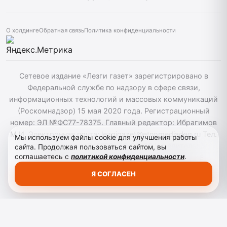
О холдинге
Обратная связь
Политика конфиденциальности
Сетевое издание «Лезги газет» зарегистрировано в
Федеральной службе по надзору в сфере связи,
информационных технологий и массовых коммуникаций
(Роскомнадзор) 15 мая 2020 года. Регистрационный
номер: ЭЛ №ФС77-78375. Главный редактор: Ибрагимов
М.И. Электронная почта: lezgigazet@etnomediadag.ru Тел.
Мы используем файлы cookie для улучшения работы
гл. редактора: +7 (8722) 66-00-60 Учредитель:
сайта. Продолжая пользоваться сайтом, вы
соглашаетесь с
политикой конфиденциальности
.
ГОСУДАРСТВЕННОЕ БЮДЖЕТНОЕ УЧРЕЖДЕНИЕ
РЕСПУБЛИКИ ДАГЕСТАН "ЭТНОМЕДИАХОЛДИНГ
Я СОГЛАСЕН
"ДАГЕСТАН". Для детей старше 12 лет.