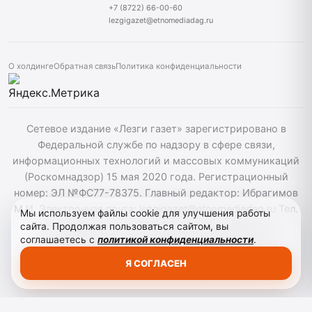
+7 (8722) 66-00-60
lezgigazet@etnomediadag.ru
О холдинге
Обратная связь
Политика конфиденциальности
Сетевое издание «Лезги газет» зарегистрировано в
Федеральной службе по надзору в сфере связи,
информационных технологий и массовых коммуникаций
(Роскомнадзор) 15 мая 2020 года. Регистрационный
номер: ЭЛ №ФС77-78375. Главный редактор: Ибрагимов
М.И. Электронная почта: lezgigazet@etnomediadag.ru Тел.
Мы используем файлы cookie для улучшения работы
гл. редактора: +7 (8722) 66-00-60 Учредитель:
сайта. Продолжая пользоваться сайтом, вы
соглашаетесь с
политикой конфиденциальности
.
ГОСУДАРСТВЕННОЕ БЮДЖЕТНОЕ УЧРЕЖДЕНИЕ
РЕСПУБЛИКИ ДАГЕСТАН "ЭТНОМЕДИАХОЛДИНГ
Я СОГЛАСЕН
"ДАГЕСТАН". Для детей старше 12 лет.