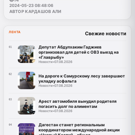
14
2024-05-23 08:48:06
АВТОР КАРДАШОВ АЛИ
ЛЕНТА
Свежие новости
Депутат Абдулхаким Гаджиев
01
организовал для детей с ОВЗ выезд на
«Главрыбу»
Новости
•
07.08.2026
02
На дороге к Самурскому лесу завершают
укладку асфальта
Новости
•
07.08.2026
03
Арест автомобиля вынудил родителя
погасить долг по алиментам
Новости
•
07.08.2026
Дагестан станет региональным
04
координатором международной акции
«Чистый Каспий – общая