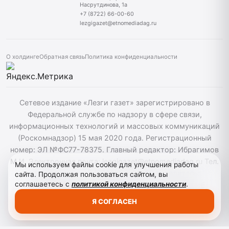
Насрутдинова, 1а
+7 (8722) 66-00-60
lezgigazet@etnomediadag.ru
О холдинге
Обратная связь
Политика конфиденциальности
Сетевое издание «Лезги газет» зарегистрировано в
Федеральной службе по надзору в сфере связи,
информационных технологий и массовых коммуникаций
(Роскомнадзор) 15 мая 2020 года. Регистрационный
номер: ЭЛ №ФС77-78375. Главный редактор: Ибрагимов
М.И. Электронная почта: lezgigazet@etnomediadag.ru Тел.
Мы используем файлы cookie для улучшения работы
гл. редактора: +7 (8722) 66-00-60 Учредитель:
сайта. Продолжая пользоваться сайтом, вы
соглашаетесь с
политикой конфиденциальности
.
ГОСУДАРСТВЕННОЕ БЮДЖЕТНОЕ УЧРЕЖДЕНИЕ
РЕСПУБЛИКИ ДАГЕСТАН "ЭТНОМЕДИАХОЛДИНГ
Я СОГЛАСЕН
"ДАГЕСТАН". Для детей старше 12 лет.