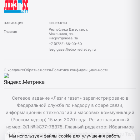
НАВИГАЦИЯ
КОНТАКТЫ
Республика Дагестан, г.
Главная
Махачкала, пр.
Насрутдинова, 1а
+7 (8722) 66-00-60
lezgigazet@etnomediadag.ru
О холдинге
Обратная связь
Политика конфиденциальности
Сетевое издание «Лезги газет» зарегистрировано в
Федеральной службе по надзору в сфере связи,
информационных технологий и массовых коммуникаций
(Роскомнадзор) 15 мая 2020 года. Регистрационный
номер: ЭЛ №ФС77-78375. Главный редактор: Ибрагимов
М.И. Электронная почта: lezgigazet@etnomediadag.ru Тел.
Мы используем файлы cookie для улучшения работы