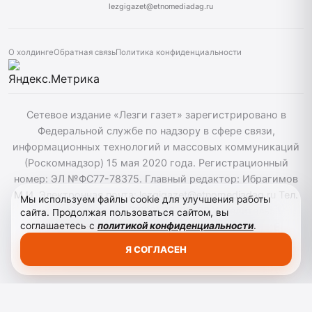
lezgigazet@etnomediadag.ru
О холдинге
Обратная связь
Политика конфиденциальности
Сетевое издание «Лезги газет» зарегистрировано в
Федеральной службе по надзору в сфере связи,
информационных технологий и массовых коммуникаций
(Роскомнадзор) 15 мая 2020 года. Регистрационный
номер: ЭЛ №ФС77-78375. Главный редактор: Ибрагимов
М.И. Электронная почта: lezgigazet@etnomediadag.ru Тел.
Мы используем файлы cookie для улучшения работы
гл. редактора: +7 (8722) 66-00-60 Учредитель:
сайта. Продолжая пользоваться сайтом, вы
соглашаетесь с
политикой конфиденциальности
.
ГОСУДАРСТВЕННОЕ БЮДЖЕТНОЕ УЧРЕЖДЕНИЕ
РЕСПУБЛИКИ ДАГЕСТАН "ЭТНОМЕДИАХОЛДИНГ
Я СОГЛАСЕН
"ДАГЕСТАН". Для детей старше 12 лет.