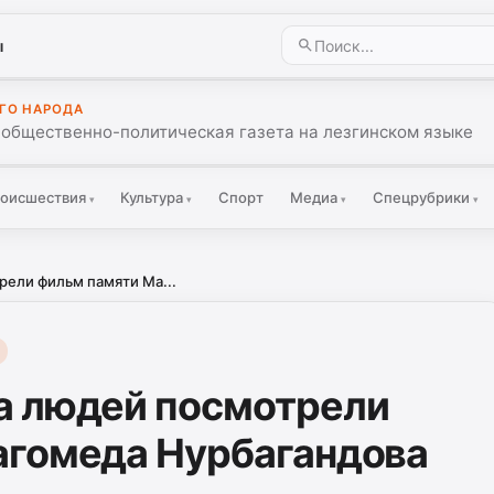
ы
ГО НАРОДА
 общественно-политическая газета на лезгинском языке
оисшествия
Культура
Спорт
Медиа
Спецрубрики
▾
▾
▾
▾
ели фильм памяти Ма...
а людей посмотрели
агомеда Нурбагандова