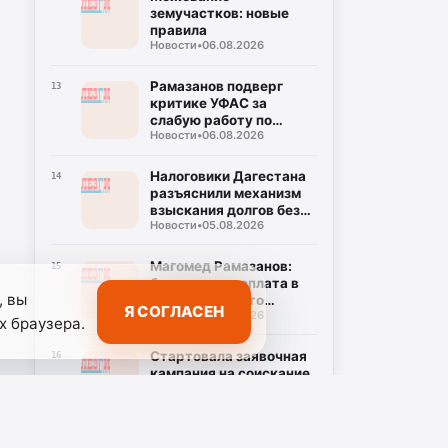
земучастков: новые
правила
Новости
•
06.08.2026
Рамазанов подверг
13
критике УФАС за
слабую работу по
Новости
•
06.08.2026
снижению цен на
топливо
Налоговики Дагестана
14
разъяснили механизм
взыскания долгов без
Новости
•
05.08.2026
суда
Магомед Рамазанов:
15
безналичная оплата в
, вы
автобусах — это
Я СОГЛАСЕН
Новости
•
05.08.2026
требование, а не
х браузера.
пожелание
Стартовала заявочная
16
кампания на соискание
Просветительской
Новости
•
05.08.2026
награды «Знание.
Премия-2026»
Тренер из Курахского
17