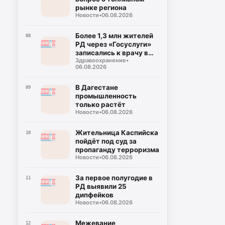
рынке региона
Новости
•
06.08.2026
Более 1,3 млн жителей
08
РД через «Госуслуги»
записались к врачу в
Здравоохранение
•
этом году
06.08.2026
В Дагестане
09
промышленность
только растёт
Новости
•
06.08.2026
Жительница Каспийска
10
пойдёт под суд за
пропаганду терроризма
Новости
•
06.08.2026
За первое полугодие в
11
РД выявили 25
дипфейков
Новости
•
06.08.2026
Межевание
12