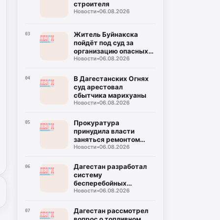
строителя
Новости
•
06.08.2026
Житель Буйнакска
03
пойдёт под суд за
организацию опасных
Новости
•
06.08.2026
конных прогулок
В Дагестанских Огнях
04
суд арестовал
сбытчика марихуаны
Новости
•
06.08.2026
Прокуратура
05
принудила власти
заняться ремонтом
Новости
•
06.08.2026
моста в поселке
Бавтугай
Дагестан разработал
06
систему
бесперебойных
Новости
•
06.08.2026
поставок топлива для
аграриев
Дагестан рассмотрел
07
вопрос о топливном