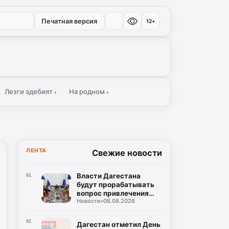
Печатная версия
12+
Лезги эдебият
На родном
▾
▾
ЛЕНТА
Свежие новости
Власти Дагестана
01
будут прорабатывать
вопрос привлечения
Новости
•
06.08.2026
вертикально-
интегрированных
нефтяных компаний в
02
Дагестан отметил День
регион