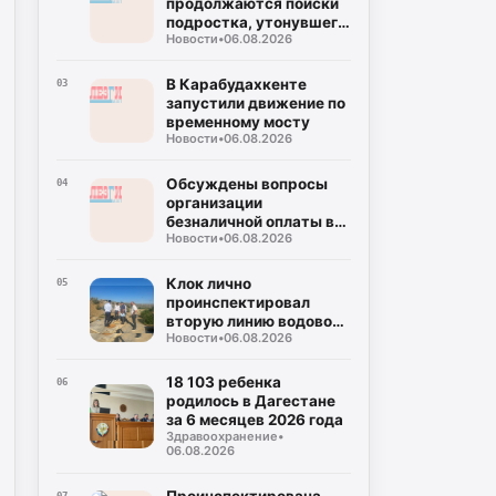
продолжаются поиски
подростка, утонувшего
Новости
•
06.08.2026
в море
В Карабудахкенте
03
запустили движение по
временному мосту
Новости
•
06.08.2026
Обсуждены вопросы
04
организации
безналичной оплаты в
Новости
•
06.08.2026
общественном
транспорте в РД
Клок лично
05
проинспектировал
вторую линию водовода
Новости
•
06.08.2026
«Чиркей — Буйнакск»
18 103 ребенка
06
родилось в Дагестане
за 6 месяцев 2026 года
Здравоохранение
•
06.08.2026