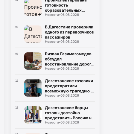
Проинспектирована
07
готовность
образовательных
Новости
•
06.08.2026
объектов в Кизилюрте,
Хасавюрте и
Хасавюртовском
В Дагестане проверили
08
районе
одного из перевозчиков
пассажиров
Новости
•
06.08.2026
Ризван Газимагомедов
09
обсудил
восстановление дорог в
Новости
•
06.08.2026
Гергебильском и
Унцукульском районах
Дагестанские газовики
10
предотвратили
возможную трагедию в
Новости
•
06.08.2026
многоквартирном доме
Дагестанские борцы
11
готовы достойно
представить Россию на
Новости
•
06.08.2026
мировой арене