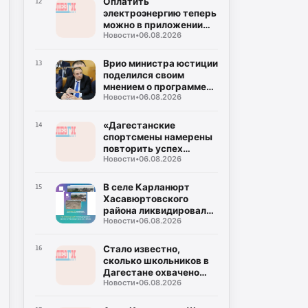
Оплатить
12
электроэнергию теперь
можно в приложении
Новости
•
06.08.2026
«ЕГП Онлайн»
Врио министра юстиции
13
поделился своим
мнением о программе
Новости
•
06.08.2026
«Команда Дагестана»
«Дагестанские
14
спортсмены намерены
повторить успех
Новости
•
06.08.2026
Чемпионата России и
сделать историю на
Чемпионате мира», -
В селе Карланюрт
15
Ибрагим Ибрагимов
Хасавюртовского
района ликвидировали
Новости
•
06.08.2026
несанкционированную
свалку
Стало известно,
16
сколько школьников в
Дагестане охвачено
Новости
•
06.08.2026
программами
социальной
профилактики