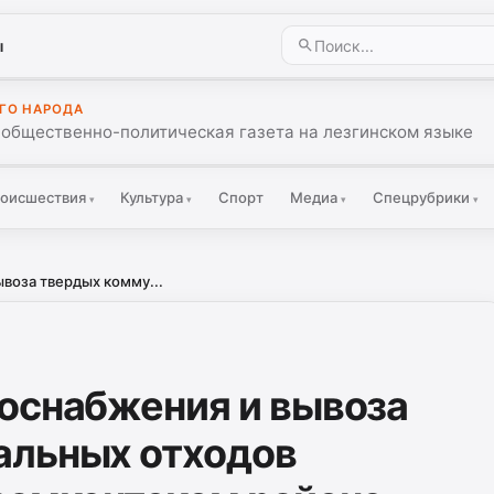
ы
ГО НАРОДА
 общественно-политическая газета на лезгинском языке
оисшествия
Культура
Спорт
Медиа
Спецрубрики
▾
▾
▾
▾
воза твердых комму...
оснабжения и вывоза
альных отходов