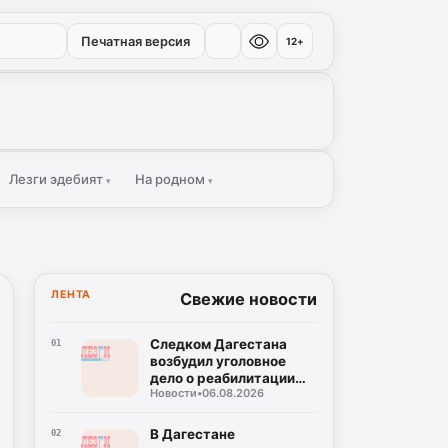
Печатная версия
12+
Лезги эдебият
На родном
▾
▾
ЛЕНТА
Свежие новости
Следком Дагестана
01
возбудил уголовное
дело о реабилитации
Новости
•
06.08.2026
нацизма в соцсетях
В Дагестане
02