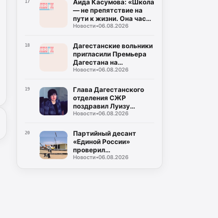
Аида Касумова: «Школа
17
— не препятствие на
пути к жизни. Она часть
Новости
•
06.08.2026
подготовки к этой
жизни»
Дагестанские вольники
18
пригласили Премьера
Дагестана на
Новости
•
06.08.2026
совместную
тренировку
Глава Дагестанского
19
отделения СЖР
поздравил Луизу
Новости
•
06.08.2026
Алиханову с днем
рождения
Партийный десант
20
«Единой России»
проверил
Новости
•
06.08.2026
строительство новой
школы в Адильотаре