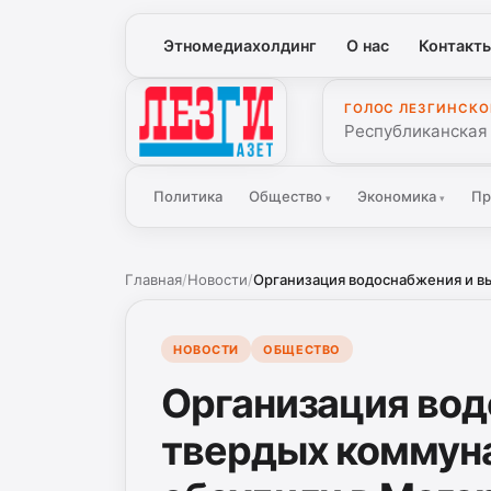
Этномедиахолдинг
О нас
Контакт
ГОЛОС ЛЕЗГИНСКО
Лезги Газет
Республиканская
Политика
Общество
Экономика
Пр
▾
▾
Главная
/
Новости
/
Организация водоснабжения и вы
НОВОСТИ
ОБЩЕСТВО
Организация вод
твердых коммун