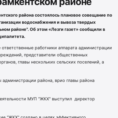
рамкентском районе
нтского района состоялось плановое совещание по
ганизации водоснабжения и вывоза твердых
ном районе". Об этом «Лезги газет» сообщили в
ципалитета.
е ответственные работники аппарата администрации
учреждений, представители общественных
рганов, главы нескольких сельских поселений, а
ы администрации района, врио главы района
деятельности МУП "ЖКХ" выступил директор
ие "ЖКХ" создано в целях эффективного,