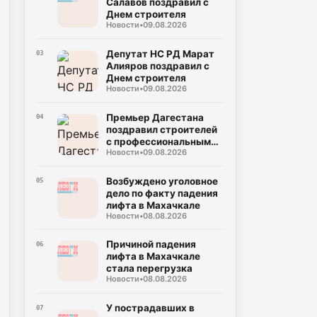
Салавов поздравил с
Днем строителя
Новости
•
09.08.2026
Депутат НС РД Марат
03
Алияров поздравил с
Днем строителя
Новости
•
09.08.2026
Премьер Дагестана
04
поздравил строителей
с профессиональным
Новости
•
09.08.2026
праздником
Возбуждено уголовное
05
дело по факту падения
лифта в Махачкале
Новости
•
08.08.2026
Причиной падения
06
лифта в Махачкале
стала перегрузка
Новости
•
08.08.2026
У пострадавших в
07