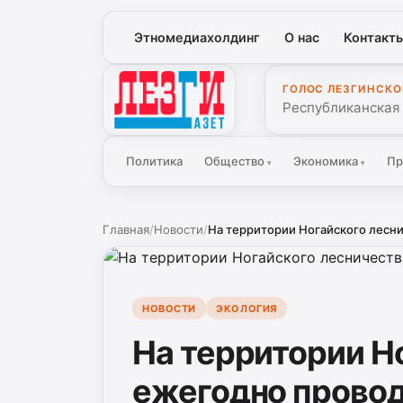
Этномедиахолдинг
О нас
Контакт
ГОЛОС ЛЕЗГИНСКО
Лезги Газет
Республиканская
Политика
Общество
Экономика
Пр
▾
▾
Главная
/
Новости
/
На территории Ногайского лесни
НОВОСТИ
ЭКОЛОГИЯ
На территории Н
ежегодно провод