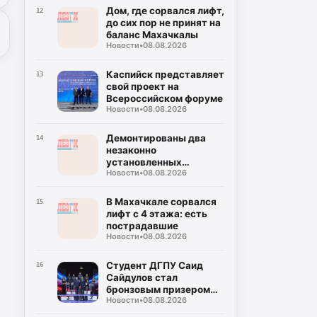
Дом, где сорвался лифт,
12
до сих пор не принят на
баланс Махачкалы
Новости
•
08.08.2026
Каспийск представляет
13
свой проект на
Всероссийском форуме
Новости
•
08.08.2026
Демонтированы два
14
незаконно
установленных
Новости
•
08.08.2026
генератора в
Махачкале
В Махачкале сорвался
15
лифт с 4 этажа: есть
пострадавшие
Новости
•
08.08.2026
Студент ДГПУ Саид
16
Сайдулов стал
бронзовым призером
Новости
•
08.08.2026
чемпионата России по
вольной борьбе