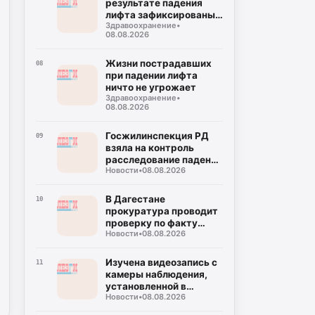
результате падения
лифта зафиксированы
Здравоохранение
•
переломы ног
08.08.2026
Жизни пострадавших
08
при падении лифта
ничто не угрожает
Здравоохранение
•
08.08.2026
Госжилинспекция РД
09
взяла на контроль
расследование падения
Новости
•
08.08.2026
лифта в Махачкале
В Дагестане
10
прокуратура проводит
проверку по факту
Новости
•
08.08.2026
падения лифта
Изучена видеозапись с
11
камеры наблюдения,
установленной в
Новости
•
08.08.2026
сорвавшем лифте