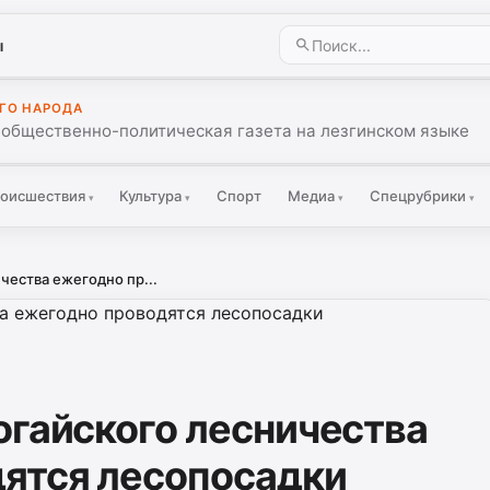
ы
ГО НАРОДА
 общественно-политическая газета на лезгинском языке
оисшествия
Культура
Спорт
Медиа
Спецрубрики
▾
▾
▾
▾
чества ежегодно пр...
огайского лесничества
ятся лесопосадки