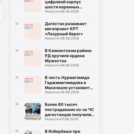
цифровой корпус
шести коренных
Новости
•
08.08.2026
языков
Дагестан развивает
13
мегапроект КРТ
«Лазурный берег»
Новости
•
08.08.2026
В Каякентском районе
14
РД вручили ордена
Мужества
Новости
•
08.08.2026
В честь Нурмагомеда
15
Гаджимагомедова в
Махачкале установят
Новости
•
08.08.2026
мемориал
Более 80 тысяч
16
пострадавших из-за ЧС
дагестанцев получили
Новости
•
07.08.2026
выплаты
В Избербаше при
17