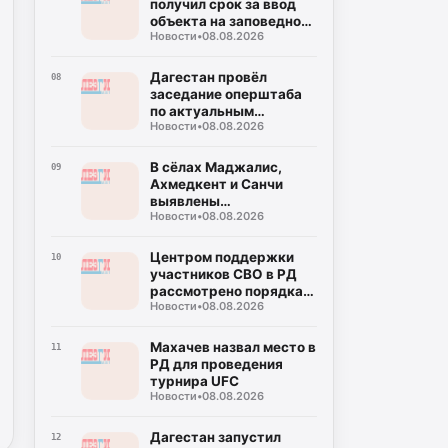
получил срок за ввод
объекта на заповедной
Новости
•
08.08.2026
земле
Дагестан провёл
08
заседание оперштаба
по актуальным
Новости
•
08.08.2026
вопросам
В сёлах Маджалис,
09
Ахмедкент и Санчи
выявлены
Новости
•
08.08.2026
несанкционированные
свалки
Центром поддержки
10
участников СВО в РД
рассмотрено порядка
Новости
•
08.08.2026
тысячи запросов
Махачев назвал место в
11
РД для проведения
турнира UFC
Новости
•
08.08.2026
Дагестан запустил
12