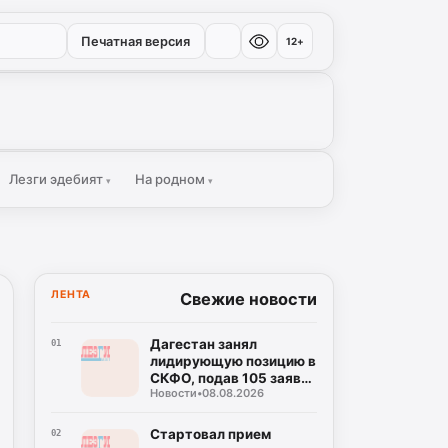
Печатная версия
12+
Лезги эдебият
На родном
▾
▾
ЛЕНТА
Свежие новости
Дагестан занял
01
лидирующую позицию в
СКФО, подав 105 заявок
Новости
•
08.08.2026
на награду
"Знание.Премия-2026"
Стартовал прием
02