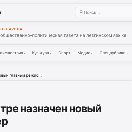
ы
ГО НАРОДА
 общественно-политическая газета на лезгинском языке
оисшествия
Культура
Спорт
Медиа
Спецрубрики
▾
▾
▾
▾
овый главный режис...
атре назначен новый
ер