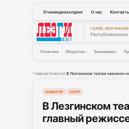
Этномедиахолдинг
О нас
Контакт
ГОЛОС ЛЕЗГИНСКО
Лезги Газет
Республиканская
Политика
Общество
Экономика
Пр
▾
▾
Главная
/
Новости
/
В Лезгинском театре назначен н
НОВОСТИ
ТЕАТР
В Лезгинском те
главный режисс