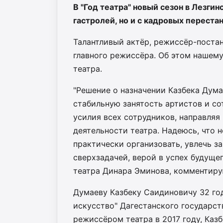
В "Год театра" новый сезон в Лезгин
гастролей, но и с кадровых переста
Талантливый актёр, режиссёр-поста
главного режиссёра. Об этом нашем
театра.
"Решение о назначении Казбека Дума
стабильную занятость артистов и со
усилия всех сотрудников, направляя
деятельности театра. Надеюсь, что 
практически организовать, увлечь з
сверхзадачей, верой в успех будуще
театра Динара Эминова, комментиру
Думаеву Казбеку Саидиновичу 32 год
искусство" Дагестанского государст
режиссёром театра в 2017 году, Каз