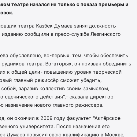
ском театре начался не только с показа премьеры и
новок.
новщик театра Казбек Думаев занял должность
у изданию сообщили в пресс-службе Лезгинского
ева обусловлено, во-первых, тем, чтобы обеспечить
трудников театра. Во-вторых, он призван объединить
 их к общей цели- повышению уровня творческой
новый главный режиссёр сможет убедить,
а собой, заразив коллектив своим замыслом,
го сценического действия",- сказала директор
ю назначение нового главного режиссера.
а, он окончил в 2009 году факультет "Актёрское
венного университета. После назначения его
бек Думаев повысил свою квалификацию в Москве,