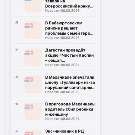
заявок на
Всероссийский конкурс
Новости
•
08.08.2026
«Столица детского
туризма – 2027»
В Бабаюртовском
03
районе решают
проблемы семей героев
Новости
•
08.08.2026
СВО
Дагестан проведёт
04
акцию «Чистый Каспий
– общая
Новости
•
08.08.2026
ответственность»
В Махачкале опечатали
05
школу «Гулливер» из-за
нарушений санитарных
Новости
•
08.08.2026
норм
В пригороде Махачкалы
06
водитель сбил ребенка
и женщину
Новости
•
08.08.2026
Экс-чиновник в РД
07