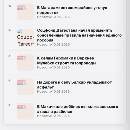
01
В Магарамкентском районе утонул
подросток
Новости
•
10.08.2026
Соцфонд Дагестана начал применять
02
обновленные правила назначения единого
пособия
Новости
•
10.08.2026
03
К сёлам Герхмахи и Верхнее
Мулебки строят газопроводы
Новости
•
10.08.2026
04
На дороге к селу Балхар укладывают
асфальт
Новости
•
10.08.2026
05
В Махачкале ребёнок выпал из восьмого
этажа и разбился
Новости
•
10.08.2026