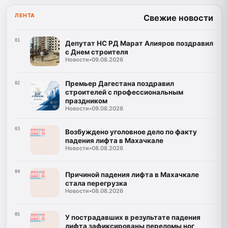
ЛЕНТА
Свежие новости
01
Депутат НС РД Марат Алияров поздравил
с Днем строителя
Новости
•
09.08.2026
Премьер Дагестана поздравил
02
строителей с профессиональным
праздником
Новости
•
09.08.2026
03
Возбуждено уголовное дело по факту
падения лифта в Махачкале
Новости
•
08.08.2026
04
Причиной падения лифта в Махачкале
стала перегрузка
Новости
•
08.08.2026
05
У пострадавших в результате падения
лифта зафиксированы переломы ног