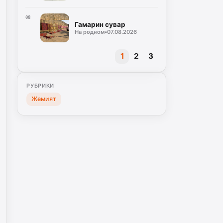
08
Гамарин сувар
На родном
•
07.08.2026
1
2
3
РУБРИКИ
Жемият