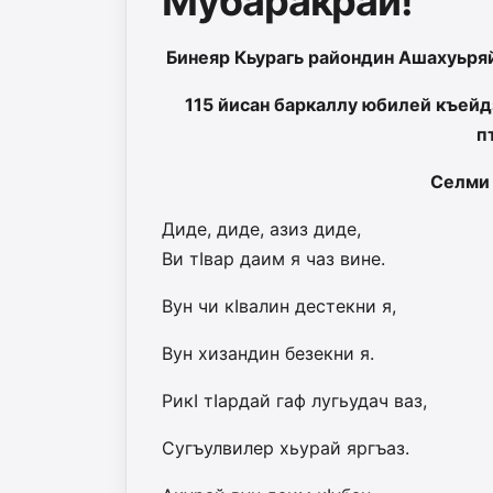
Мубаракрай!
Бинеяр Кьурагь райондин Ашахуьря
115 йисан баркаллу юбилей къейдз
п
Селми
Диде, диде, азиз диде,
Ви тIвар даим я чаз вине.
Вун чи кIвалин дестекни я,
Вун хизандин безекни я.
РикI тIардай гаф лугьудач ваз,
Сугъулвилер хьурай яргъаз.