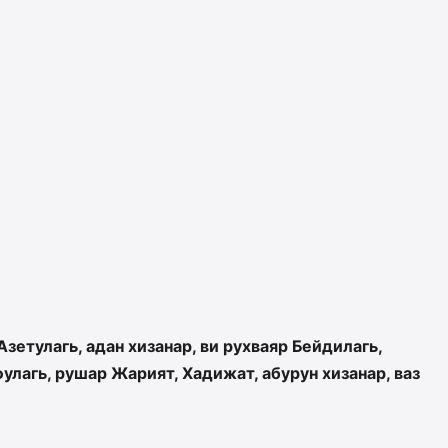
зетулагь, адан хизанар, ви рухваяр Бейдилагь,
улагь, рушар Жарият, Хадижат, абурун хизанар, ваз