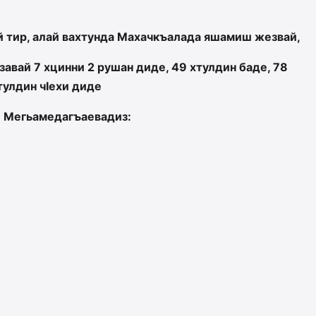
й тир, алай вахтунда Махачкъалада яшамиш жезвай,
авай 7 хцинни 2 рушан диде, 49 хтулдин баде, 78
тулдин чIехи диде
 Мегьамедагъаевадиз: