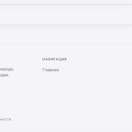
НАВИГАЦИЯ
народа,
Главная
едие.
ьности