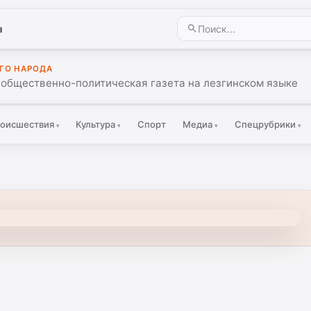
ы
ГО НАРОДА
 общественно-политическая газета на лезгинском языке
оисшествия
Культура
Спорт
Медиа
Спецрубрики
▾
▾
▾
▾