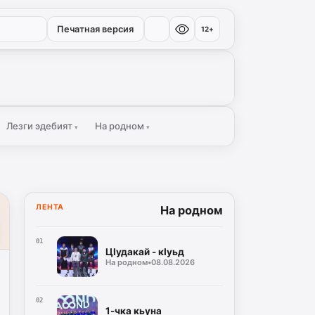
Печатная версия
12+
Лезги эдебият
На родном
▾
▾
ЛЕНТА
На родном
01
ЦIудакай - кIуьд
На родном
•
08.08.2026
02
1-чка кьуна