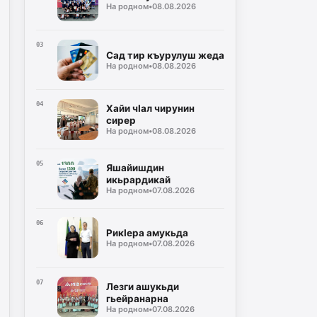
На родном
•
08.08.2026
03
Сад тир къурулуш жеда
На родном
•
08.08.2026
04
Хайи чIал чирунин
сирер
На родном
•
08.08.2026
05
Яшайишдин
икьрардикай
На родном
•
07.08.2026
06
РикIера амукьда
На родном
•
07.08.2026
07
Лезги ашукьди
гьейранарна
На родном
•
07.08.2026