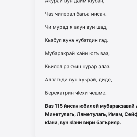
Акурай вун даим кIубан,
Чаз чилерал багьа инсан.
Чи мурад я акун вун шад,
Кьабул вуна нубатдин гад.
Мубаракрай хайи югъ ваз,
Кьилел ракъин нурар алаз.
Аллагьди вун хуьрай, диде,
Берекатрин чIехи чешме.
Ваз 115 йисан юбилей мубаракзавай А
Минетулагь, Ляметулагь, Имам, Сейф
кIани, вун кIани вири багърияр.