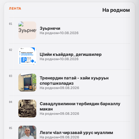
ЛЕНТА
На родном
01
Зуьрнечи
На родном
•
10.08.2026
02
ЦIийи къайдаяр, дегишвилер
На родном
•
10.08.2026
03
Тренердин патай - хайи хуьруьн
спортшколадиз
На родном
•
09.08.2026
04
Савадлувилинни тербиядин баркаллу
макан
На родном
•
09.08.2026
05
Лезги чIал чирзавай урус муаллим
На родном
•
09.08.2026