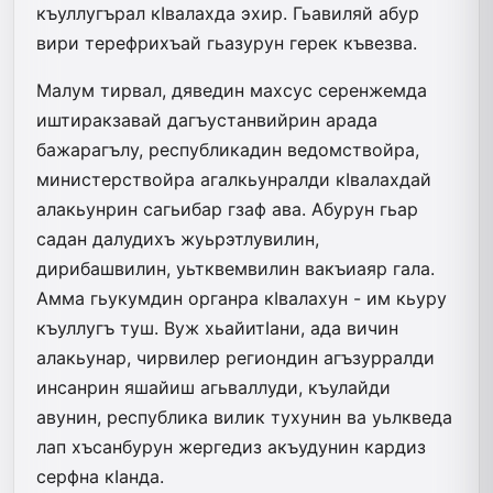
къуллугърал кIва­лахда эхир. Гьавиляй абур
вири терефрихъай гьазурун герек къвезва.
Малум тирвал, дяведин махсус се­ренжемда
иштиракзавай дагъус­тан­вийрин арада
бажарагълу, респуб­ликадин ведомствойра,
министерст­войра агалкьунралди кIвалахдай
ала­кьунрин сагьибар гзаф ава. Абурун гьар
садан далудихъ жуьрэтлувилин,
дирибашвилин, уьтквемвилин вакъи­аяр гала.
Амма гьукумдин органра кIва­лахун - им кьуру
къуллугъ туш. Вуж хьайитIани, ада вичин
алакьунар, чирвилер региондин агъзурралди
инсанрин яшайиш агьваллуди, къулайди
авунин, республика вилик тухунин ва уьлкведа
лап хъсанбурун жергедиз акъудунин кардиз
серфна кIанда.