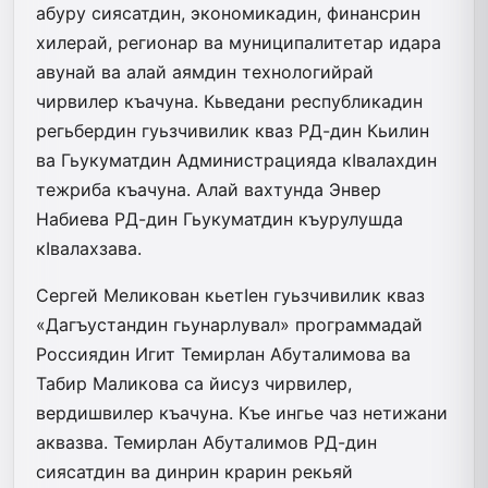
абуру сиясатдин, эко­но­ми­кадин, финансрин
хилерай, регионар ва муниципалитетар идара
авунай ва алай аямдин технологийрай
чирвилер къачуна. Кьведани рес­публикадин
регьбердин гуьзчивилик кваз РД-дин Кьилин
ва Гьукуматдин Администрацияда кIвалахдин
тежриба къачуна. Алай вахтунда Энвер
Набиева РД-дин Гьукуматдин къурулушда
кIвалахзава.
Сергей Меликован кьетIен гуьзчивилик кваз
«Дагъустандин гьунарлувал» программадай
Россиядин Игит Темирлан Абуталимова ва
Табир Маликова са йисуз чирвилер,
вердишвилер къачуна. Къе ингье чаз нетижани
аквазва. Темирлан Абуталимов РД-дин
сиясатдин ва динрин крарин рекьяй