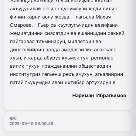
жавабдарвилелди хсуси везифаяр кьилиз
акъудунилай регион дурумлувилелди вилик
финин карни аслу жезва, - лагьана Махач
Омарова. - Гьар са къуллугъчидин везифани
жемиятдинни сиясатдин ва яшайишдин рекьяй
пайгарвал таъминарун, миллетрин ва
динэгьлий­рин арада амадагвилин ала­къаяр
хуьн, и карда абуруз куьмек гун, регионар
вилик тухун, гражданвилин обществодин
институтриз гегьенш рехъ ачухун, агьалийрин
патай гьукумдиз авай ихтибар артухарун я.
Нариман Ибрагьимов
8
2025-09-19 09:05:45