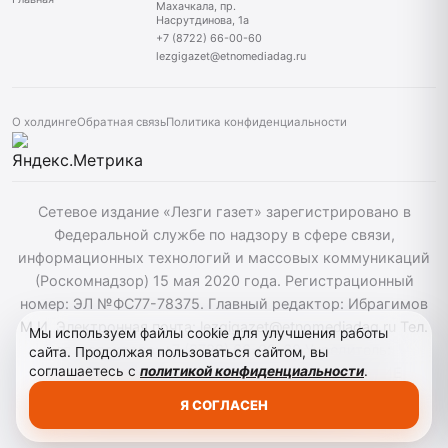
Махачкала, пр.
Насрутдинова, 1а
+7 (8722) 66-00-60
lezgigazet@etnomediadag.ru
О холдинге
Обратная связь
Политика конфиденциальности
Сетевое издание «Лезги газет» зарегистрировано в
Федеральной службе по надзору в сфере связи,
информационных технологий и массовых коммуникаций
(Роскомнадзор) 15 мая 2020 года. Регистрационный
номер: ЭЛ №ФС77-78375. Главный редактор: Ибрагимов
М.И. Электронная почта: lezgigazet@etnomediadag.ru Тел.
Мы используем файлы cookie для улучшения работы
гл. редактора: +7 (8722) 66-00-60 Учредитель:
сайта. Продолжая пользоваться сайтом, вы
соглашаетесь с
политикой конфиденциальности
.
ГОСУДАРСТВЕННОЕ БЮДЖЕТНОЕ УЧРЕЖДЕНИЕ
РЕСПУБЛИКИ ДАГЕСТАН "ЭТНОМЕДИАХОЛДИНГ
Я СОГЛАСЕН
"ДАГЕСТАН". Для детей старше 12 лет.