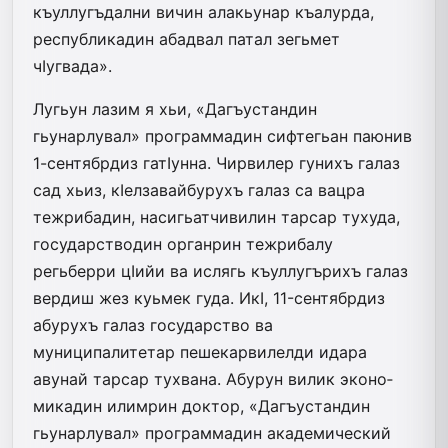
къуллугъдални вичин алакьунар къалурда,
республикадин абадвал патал зегьмет
чIугвада».
Лугьун лазим я хьи, «Дагъус­тан­дин
гьунарлувал» программадин­ сиф­тегьан паюнив
1-сентябрдиз га­тIун­на­. Чирвилер гунихъ галаз
сад хьиз, кIелзавайбурухъ галаз са вацра
тежрибадин, насигьатчивилин тарсар­ тухуда,
государстводин органрин теж­ри­балу
регьберри цIийи ва ислягь къуллугърихъ галаз
вердиш жез куьмек гуда. ИкI, 11-сентябрдиз
абурухъ галаз государство ва
муниципалитетар пешекарвилелди идара
авунай тарсар тухвана. Абурун вилик эконо­
микадин илимрин доктор, «Дагъус­тандин
гьунарлувал» программадин академический