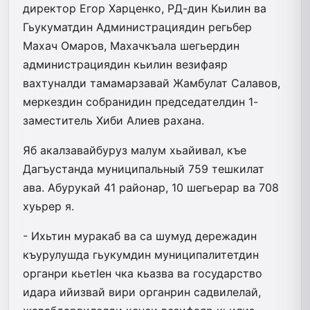
директор Егор Харценко, РД-дин Кьилин ва
Гьукуматдин Администрациядин регьбер
Махач Омаров, Махачкъала шегьердин
администрациядин кьилин везифаяр
вахтуналди тамамарзавай Жамбулат Салавов,
меркездин собранидин председателдин 1-
заместитель Хиби Алиев рахана.
Яб акалзавайбуруз малум хьайи­вал, къе
Дагъустанда муниципальный­ 759 тешкилат
ава. Абурукай 41 районар, 10 шегьерар ва 708
хуьрер я.
- Ихьтин муракаб ва са шумуд дережадин
къурулушда гьукумдин муниципалитетдин
органри кьетIен чка кьазва ва государство
идара ийизвай вири органрин садвилелай,