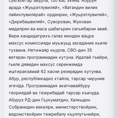
суьгьбетар авурла, 130 кас хкя­на. Абурун
арада «Жуьрэтлувиляй», «Ватандин вилик
лайихлувилерай» орденрин, «Жуьрэтлувиляй»,
«Дирибашвиляй», Суворован, Жукован
медалрин ва маса шабагьрин сагьибарни авай.
Вири кандидатрихъ галаз июндин вацра
махсус комиссияди муьжуьд заседание кьиле
тухвана. Нетижаяр кьурла, СВО-дин 35
ветеран программадик кутуна. Идалай гъейри,
гьеле дяведин махсус серенжемда
иштиракзамай 62 касни резервдик кутунва.
Абур, республикадиз хтайла, тарсар чирунив
эгечIда. Программадик акатнавайбуру
теориядай ва тежрибадай тарсар къачуда.
Абуруз РД-дин Гьукуматдин, Халкьдин
Собранидин векилри, министерствойрин,
ведомствойрин тежрибалу къуллугъчийри,