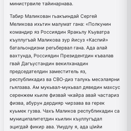
министрвиле тайинарнава.
Табир Маликован гьакъиндай Сергей
Меликова ихьтин малумат гана: «Полкунин
командир яз Россия­дин Яракьлу Къуватра
къуллугъай­ Маликова зур йисуз «Каспий»
баталь­ондизни регьбервал гана. Ада алай
вахтунда, Россиядин Президентдин къвалав
гвай Дагъустандин векилханадин
председателдин заместитель яз,
республикадиз ва СВО-диз талукь месэлаярни
гьялзава. Ам мукьвал-мукьвал дяведин махсус
серенжем кьиле физвай чкайра авай частариз
физва, абурун дердияр чирзава ва герек
куьмек гузва. Чахъ Маликов республикадин са
муниципалитетдин кьилин къуллугъдал
эцигдай фикир ава. Умудлу я, ада цIийи