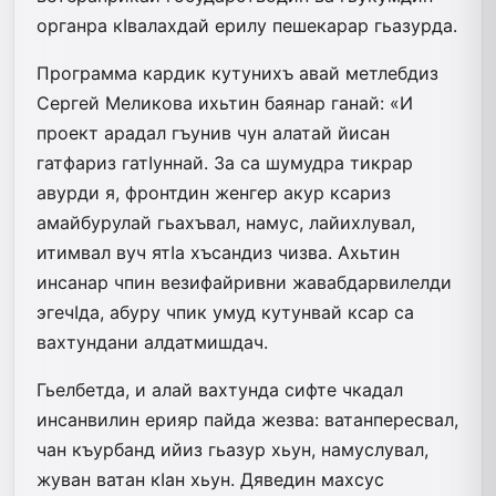
органра кIва­лахдай ерилу пешекарар гьазурда.
Программа кардик кутунихъ авай метлебдиз
Сергей Меликова ихьтин баянар ганай: «И
проект арадал­ гъунив чун алатай йисан
гатфариз га­тIуннай. За са шумудра тикрар
авурди я, фронтдин женгер акур ксариз
амайбурулай гьахъвал, намус, лайих­лувал,
итимвал вуч ятIа хъсандиз чизва. Ахьтин
инсанар чпин везифайривни жавабдарвилелди
эгечIда, абуру чпик умуд кутунвай ксар са
вахтундани алдатмишдач.
Гьелбетда, и алай вахтунда сифте чкадал
инсанвилин ерияр пайда­ жезва: ватанпересвал,
чан къурбанд ийиз гьазур хьун, намуслувал,
жуван­ ватан кIан хьун. Дяведин махсус