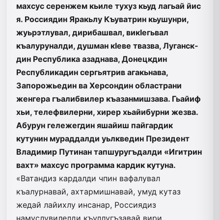
махсус серенжем кьиле тухуз кьуд лагьай йис
я. Россиядин Яракьлу Къуватрин кьушунри,
жуьрэтлувал, дирибашвал, викIегьвал
къалуруналди, душман кIеве твазва, Луганск­
дин Республика азаднава, Донецкдин
Республикадин сергьят­рив агакьнава,
Запорожьедин ва Херсондин областрани
женгера гъалибвилер къазанмишзава. Гьайиф
хьи, телефвилерни, хирер хьайибурни жезва.
Абурун гележегдин яшайиш пайгардик
кутунин мураддалди уьлкведин Президент
Владимир Путинан тапшуругъдалди «Игитрин
вахт» махсус программа кардик кутуна.
«Ватандиз кардалди чпин вафалувал
къалурнавай, ахтармишнавай­, умуд кутаз
жедай лайихлу инсанар, Россиядиз
намуслувилелди къуллугъзавай вири