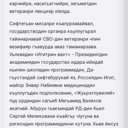
карчийри, насигьатчийри, зегьметдин
ветеранри лекцияр кIелда.
Сифтегьан мисалри къалурзавайвал,
государстводин органра къуллугърал
тайинарнавай СВО-дин ветеранри чпин
везифаяр гъавурда аваз тамамарзава.
Уьлкведин «Игит­рин вахт» - Президентдин
академия­дин государство идара ийидай
кьилин школадин программадик, Да­
гъустандай сифтебурукай яз, Россиядин Игит,
майор Энвер Набиевни медицинадин
къуллугъдин подполковник, «Жуьрэтлувиляй»
пуд ордендин­ сагьиб Мегьамед Валихов
акатнай. Абурун гьакъиндай РД-дин Кьил
Сергей Меликовани къайгъу чIугуна ва
региондин программадикни кутуна­. Кьве йисуз