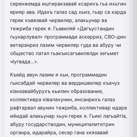
серенжемда иштиракзавай ксарихъ гьа ихьтин
ерияр ава. Идахъ галаз сад хьиз, гьар са карда
герек къвезвай чирвилер, алакьунар ва
тежриба герек я. Гьавиляй «Дагъустандин
гьунарлувал» программади аскерриз, СВО-дин
ветеранриз лазим чирвилер гуда ва абуру чи
общество патал гьакъисагъвилелди зегьмет
чIугвада…».
Къейд авун лазим я хьи, программадин
гьисабдай чирвилер ва вердишвилер къачуз
кIанзавайбурухъ кьилин образование,
коллективра кIва­­­­­­ла­­хунин, инсанрихъ галаз
раф­тар­­­вал авунин тежриба, коллективар идара
ийидай алакьунар хьун герек я. ГьикI лагьайтIа,
абуру государст­во­дин, муниципалитетрин
органра, идарайра­, сесер гана хкязавай