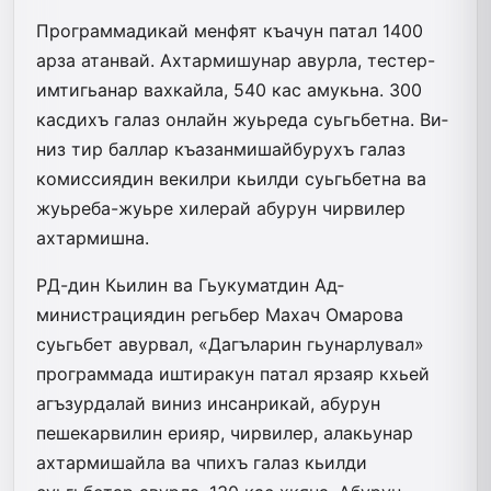
Программадикай менфят къачун­ патал 1400
арза атанвай. Ахтармишу­нар авурла, тестер-
имтигьанар вахкайла, 540 кас амукьна. 300
касдихъ­ галаз онлайн жуьреда суьгьбетна. Ви­
низ тир баллар къазанмишайбурухъ галаз
комиссиядин векилри кьил­ди суьгьбетна ва
жуьреба-жуьре хилерай абурун чирвилер
ахтармишна­.
РД-дин Кьилин ва Гьукуматдин Ад­
министрациядин регьбер Махач Омарова
суьгьбет авурвал, «Дагъларин гьунарлувал»
программада иштиракун патал ярзаяр кхьей
агъзурдалай виниз инсанрикай, абурун
пешекарвилин ерияр, чирвилер, алакьунар
ахтармишайла ва чпихъ галаз­ кьилди