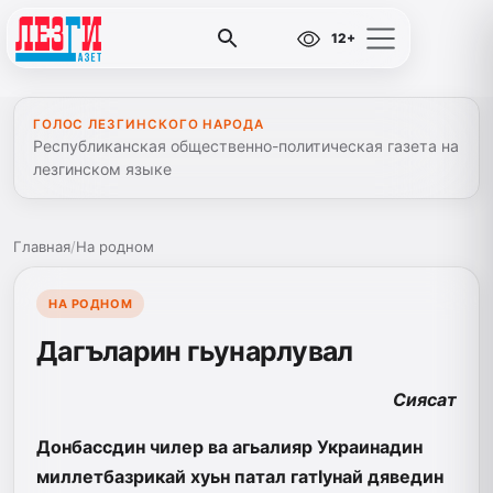
12+
ГОЛОС ЛЕЗГИНСКОГО НАРОДА
Республиканская общественно-политическая газета на
лезгинском языке
Главная
/
На родном
НА РОДНОМ
Дагъларин гьунарлувал
Сиясат
Донбассдин чилер ва агьалияр Украинадин
миллетбазрикай хуьн патал гатIунай дяведин