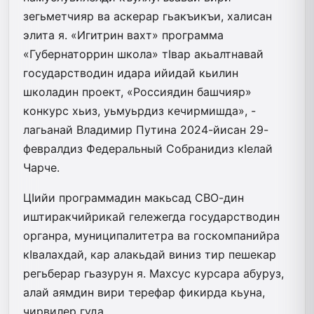
зегьметчияр ва аскерар гьакъикъи, халисан
элита я. «Игит­рин вахт» программа
«Губернаторрин школа» тIвар акьалтнавай
государстводин идара ийидай кьилин
школадин проект, «Россиядин башчияр»
конкурс хьиз, уьмуьрдиз кечирмишда», -
лагьанай Владимир Путина 2024-йисан 29-
февралдиз Федеральный Собранидиз кIелай
Чарче.
ЦIийи программадин макьсад СВО-дин
иштиракчийрикай гележег­да государстводин
органра, муни­ци­палитетра ва госкомпанийра
кIва­лах­дай, кар алакьдай виниз тир пешекар
регьберар гьазурун я. Махсус курсара абуруз,
алай аямдин вири­ терефар фикирда кьуна,
чирвилер гуда.