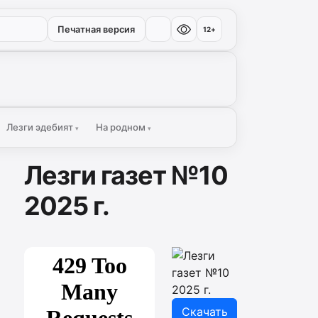
Печатная версия
12+
Лезги эдебият
На родном
▾
▾
Лезги газет №10
2025 г.
Скачать