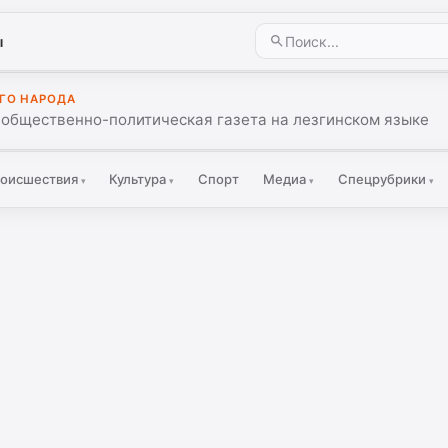
ы
ГО НАРОДА
 общественно-политическая газета на лезгинском языке
оисшествия
Культура
Спорт
Медиа
Спецрубрики
▾
▾
▾
▾