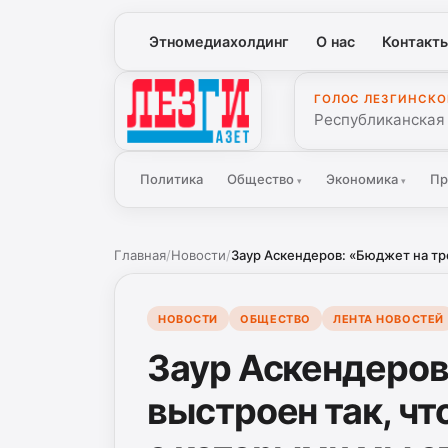
Этномедиахолдинг
О нас
Контакт
ГОЛОС ЛЕЗГИНСКО
Лезги Газет
Республиканская
Политика
Общество
Экономика
Пр
▾
▾
Главная
/
Новости
/
Заур Аскендеров: «Бюджет на тре
НОВОСТИ
ОБЩЕСТВО
ЛЕНТА НОВОСТЕЙ
Заур Аскендеров
выстроен так, чт