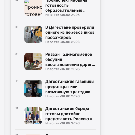
Проинспектирована
07
готовность
образовательных
Новости
•
06.08.2026
объектов в Кизилюрте,
Хасавюрте и
Хасавюртовском
В Дагестане проверили
08
районе
одного из перевозчиков
пассажиров
Новости
•
06.08.2026
Ризван Газимагомедов
09
обсудил
восстановление дорог в
Новости
•
06.08.2026
Гергебильском и
Унцукульском районах
Дагестанские газовики
10
предотвратили
возможную трагедию в
Новости
•
06.08.2026
многоквартирном доме
Дагестанские борцы
11
готовы достойно
представить Россию на
Новости
•
06.08.2026
мировой арене