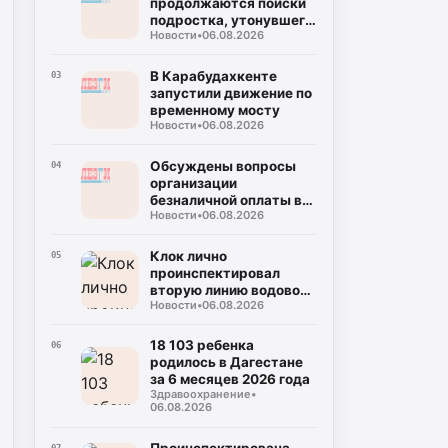
продолжаются поиски
подростка, утонувшего
Новости
•
06.08.2026
в море
В Карабудахкенте
03
запустили движение по
временному мосту
Новости
•
06.08.2026
Обсуждены вопросы
04
организации
безналичной оплаты в
Новости
•
06.08.2026
общественном
транспорте в РД
Клок лично
05
проинспектировал
вторую линию водовода
Новости
•
06.08.2026
«Чиркей — Буйнакск»
18 103 ребенка
06
родилось в Дагестане
за 6 месяцев 2026 года
Здравоохранение
•
06.08.2026