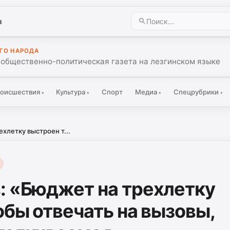
ы
ГО НАРОДА
 общественно-политическая газета на лезгинском языке
оисшествия
Культура
Спорт
Медиа
Спецрубрики
▾
▾
▾
▾
хлетку выстроен т...
: «Бюджет на трехлетку
обы отвечать на вызовы,