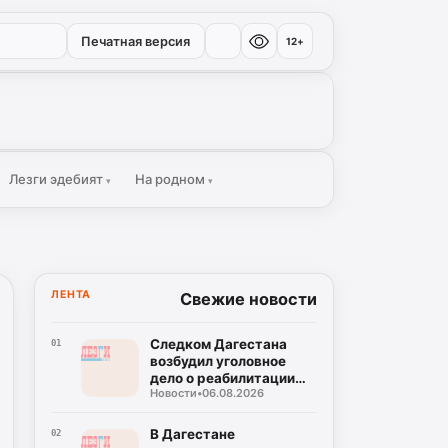
Печатная версия
12+
Лезги эдебият
На родном
▾
▾
ЛЕНТА
Свежие новости
Следком Дагестана
01
возбудил уголовное
дело о реабилитации
Новости
•
06.08.2026
нацизма в соцсетях
В Дагестане
02