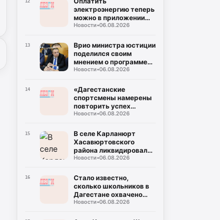
Оплатить
12
электроэнергию теперь
можно в приложении
Новости
•
06.08.2026
«ЕГП Онлайн»
Врио министра юстиции
13
поделился своим
мнением о программе
Новости
•
06.08.2026
«Команда Дагестана»
«Дагестанские
14
спортсмены намерены
повторить успех
Новости
•
06.08.2026
Чемпионата России и
сделать историю на
Чемпионате мира», -
В селе Карланюрт
15
Ибрагим Ибрагимов
Хасавюртовского
района ликвидировали
Новости
•
06.08.2026
несанкционированную
свалку
Стало известно,
16
сколько школьников в
Дагестане охвачено
Новости
•
06.08.2026
программами
социальной
профилактики