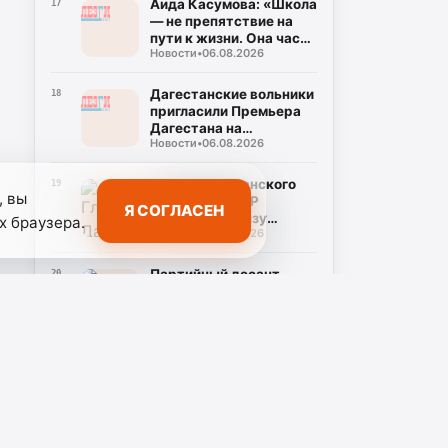
Аида Касумова: «Школа
17
— не препятствие на
пути к жизни. Она часть
Новости
•
06.08.2026
подготовки к этой
жизни»
Дагестанские вольники
18
пригласили Премьера
Дагестана на
Новости
•
06.08.2026
совместную
тренировку
Глава Дагестанского
19
, вы
отделения СЖР
Я СОГЛАСЕН
поздравил Луизу
х браузера.
Новости
•
06.08.2026
Алиханову с днем
рождения
Партийный десант
20
«Единой России»
проверил
Новости
•
06.08.2026
строительство новой
школы в Адильотаре