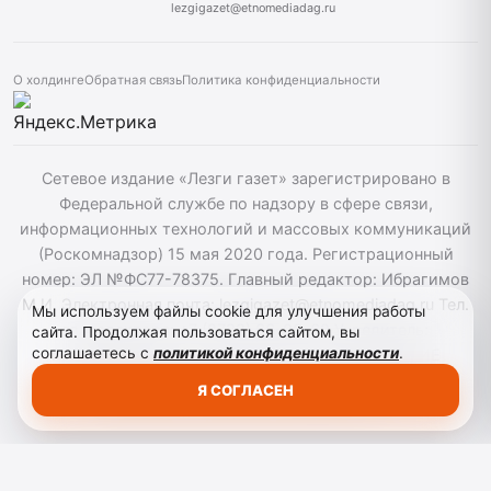
lezgigazet@etnomediadag.ru
О холдинге
Обратная связь
Политика конфиденциальности
Сетевое издание «Лезги газет» зарегистрировано в
Федеральной службе по надзору в сфере связи,
информационных технологий и массовых коммуникаций
(Роскомнадзор) 15 мая 2020 года. Регистрационный
номер: ЭЛ №ФС77-78375. Главный редактор: Ибрагимов
М.И. Электронная почта: lezgigazet@etnomediadag.ru Тел.
Мы используем файлы cookie для улучшения работы
гл. редактора: +7 (8722) 66-00-60 Учредитель:
сайта. Продолжая пользоваться сайтом, вы
соглашаетесь с
политикой конфиденциальности
.
ГОСУДАРСТВЕННОЕ БЮДЖЕТНОЕ УЧРЕЖДЕНИЕ
РЕСПУБЛИКИ ДАГЕСТАН "ЭТНОМЕДИАХОЛДИНГ
Я СОГЛАСЕН
"ДАГЕСТАН". Для детей старше 12 лет.