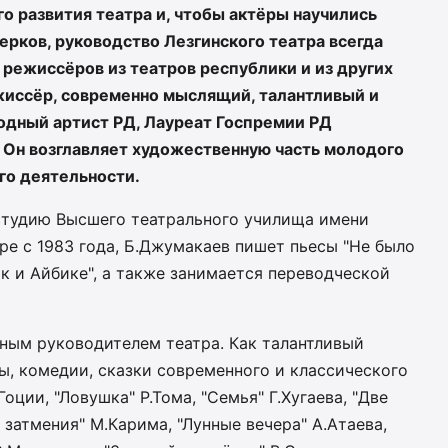
о развития театра и, чтобы актёры научились
ерков, руководство Лезгинского театра всегда
 режиссёров из театров республики и из других
ежиссёр, современно мыслящий, талантливый и
одный артист РД, Лауреат Госпремии РД
 Он возглавляет художественную часть молодого
его деятельности.
студию Высшего театрального училища имени
тре с 1983 года, Б.Джумакаев пишет пьесы "Не было
лик и Айбике", а также занимается переводческой
нным руководителем театра. Как талантливый
ы, комедии, сказки современного и классического
оции, "Ловушка" Р.Тома, "Семья" Г.Хугаева, "Две
о затмения" М.Карима, "Лунные вечера" А.Атаева,