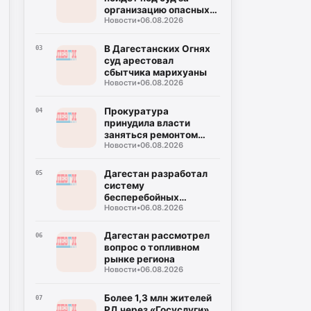
организацию опасных
Новости
•
06.08.2026
конных прогулок
В Дагестанских Огнях
03
суд арестовал
сбытчика марихуаны
Новости
•
06.08.2026
Прокуратура
04
принудила власти
заняться ремонтом
Новости
•
06.08.2026
моста в поселке
Бавтугай
Дагестан разработал
05
систему
бесперебойных
Новости
•
06.08.2026
поставок топлива для
аграриев
Дагестан рассмотрел
06
вопрос о топливном
рынке региона
Новости
•
06.08.2026
Более 1,3 млн жителей
07
РД через «Госуслуги»