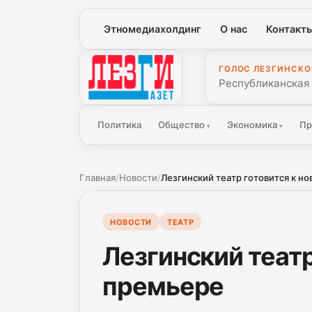
Этномедиахолдинг
О нас
Контакт
ГОЛОС ЛЕЗГИНСКО
Лезги Газет
Республиканская
Политика
Общество
Экономика
Пр
▾
▾
Главная
/
Новости
/
Лезгинский театр готовится к н
НОВОСТИ
ТЕАТР
Лезгинский театр
премьере