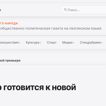
ы
ГО НАРОДА
 общественно-политическая газета на лезгинском языке
оисшествия
Культура
Спорт
Медиа
Спецрубрики
▾
▾
▾
▾
овой премьере
 готовится к новой