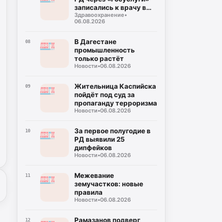
записались к врачу в
Здравоохранение
•
этом году
06.08.2026
В Дагестане
08
промышленность
только растёт
Новости
•
06.08.2026
Жительница Каспийска
09
пойдёт под суд за
пропаганду терроризма
Новости
•
06.08.2026
За первое полугодие в
10
РД выявили 25
дипфейков
Новости
•
06.08.2026
Межевание
11
земучастков: новые
правила
Новости
•
06.08.2026
Рамазанов подверг
12