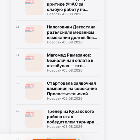
критике УФАС за
слабую работу по
Новости
•
06.08.2026
снижению цен на
топливо
Налоговики Дагестана
13
разъяснили механизм
взыскания долгов без
Новости
•
05.08.2026
суда
Магомед Рамазанов:
14
безналичная оплата в
автобусах — это
Новости
•
05.08.2026
требование, а не
пожелание
Стартовала заявочная
15
кампания на соискание
Просветительской
Новости
•
05.08.2026
награды «Знание.
Премия-2026»
Тренер из Курахского
16
района стал
победителем турнира
Новости
•
05.08.2026
по настольному
теннису
Строительство
17