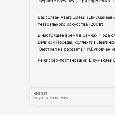
"Верните бабушку", "Три поросёнка" 
Байсолтан Атагишиевич Джумакаев-Л
театрального искусства (2001г).
В настоящее время в рамках "Года с
Великой Победы, коллектив Лезгинск
"Выстрел на рассвете " И.Буковчан н
Режиссёр-постановщик Джумакаев Б
8 817
2020-01-31 08:43:25