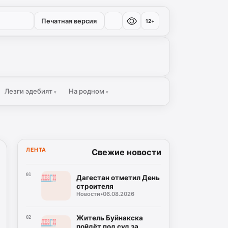
Печатная версия
12+
Лезги эдебият
На родном
▾
▾
ЛЕНТА
Свежие новости
01
Дагестан отметил День
строителя
Новости
•
06.08.2026
Житель Буйнакска
02
пойдёт под суд за