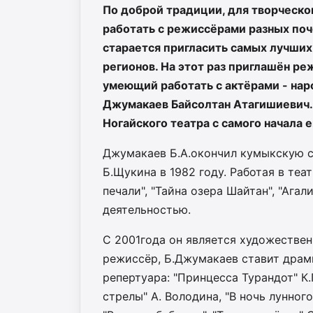
По доброй традиции, для творческог
работать с режиссёрами разных поч
старается пригласить самых лучших
регионов. На этот раз приглашён р
умеющий работать с актёрами - нар
Джумакаев Байсолтан Атагишиевич.
Ногайского театра с самого начала 
Джумакаев Б.А.окончил кумыкскую 
Б.Щукина в 1982 году. Работая в теа
печали", "Тайна озера Шайтан", "Ага
деятельностью.
С 2001года он является художестве
режиссёр, Б.Джумакаев ставит драм
репертуара: "Принцесса Турандот" К.Г
стрелы" А. Володина, "В ночь лунног