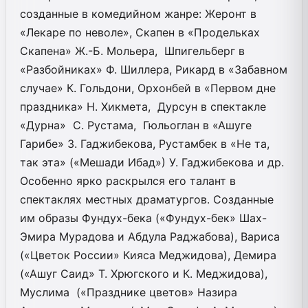
созданные в комедийном жанре: Жеронт в
«Лекаре по неволе», Скапен в «Продельках
Скапена» Ж.-Б. Мольера, Шпигельберг в
«Разбойниках» Ф. Шиллера, Рикард в «Забавном
случае» К. Гольдони, Орхонбей в «Первом дне
праздника» Н. Хикмета, Дурсун в спектакле
«Дурна» С. Рустама, Гюльоглан в «Ашуге
Гарибе» З. Гаджибекова, Рустамбек в «Не та,
так эта» («Мешади Ибад») У. Гаджибекова и др.
Особенно ярко раскрылся его талант в
спектаклях местных драматургов. Созданные
им образы Фундух-бека («Фундух-бек» Шах-
Эмира Мурадова и Абдула Раджабова), Вариса
(«Цветок России» Кияса Меджидова), Демира
(«Ашуг Саид» Т. Хрюгского и К. Меджидова),
Муслима («Празднике цветов» Назира