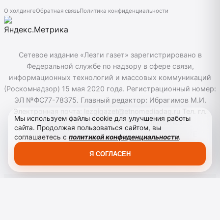
О холдинге
Обратная связь
Политика конфиденциальности
Сетевое издание «Лезги газет» зарегистрировано в
Федеральной службе по надзору в сфере связи,
информационных технологий и массовых коммуникаций
(Роскомнадзор) 15 мая 2020 года. Регистрационный номер:
ЭЛ №ФС77-78375. Главный редактор: Ибрагимов М.И.
Электронная почта: lezgigazet@etnomediadag.ru Тел. гл.
Мы используем файлы cookie для улучшения работы
редактора: +7 (8722) 66-00-60 Учредитель:
сайта. Продолжая пользоваться сайтом, вы
ГОСУДАРСТВЕННОЕ БЮДЖЕТНОЕ УЧРЕЖДЕНИЕ
соглашаетесь с
политикой конфиденциальности
.
РЕСПУБЛИКИ ДАГЕСТАН "ЭТНОМЕДИАХОЛДИНГ
Я СОГЛАСЕН
"ДАГЕСТАН". Для детей старше 12 лет.