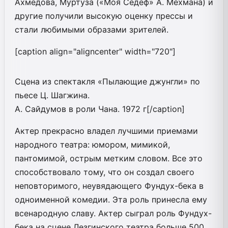
Ахмедова, Муртуза («Моя Седеф» А. Мехмана) и
другие получили высокую оценку прессы и
стали любимыми образами зрителей.
[caption align="aligncenter" width="720"]
Сцена из спектакля «Пылающие джунгли» по
пьесе Ц. Шагжина.
А. Сайдумов в роли Чана. 1972 г[/caption]
Актер прекрасно владел лучшими приемами
народного театра: юмором, мимикой,
пантомимой, острым метким словом. Все это
способствовало тому, что он создал своего
неповторимого, неувядающего Фундух-бека в
одноименной комедии. Эта роль принесла ему
всенародную славу. Актер сыграл роль Фундух-
бека на сцене Лезгинского театра больше 500