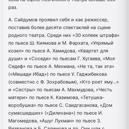
раз.
А. Сайдумов проявил себя и как режиссер,
поставив более десяти спектаклей на сцене
родного театра. Среди них «30 копеек штрафа»
по пьесе Ш. Киямова и М. Фархата, «Упрямый
козел» по пьесе А. Хамидова, «Квартет для
души» и «Соседи» по пьесам Г. Хугаева, «Моя
Седеф» по пьесе А. Мехмана, «Не та, так эта»
(«Мешади Ибад») по пьесе У. Гаджибекова
(совместно с Ф. Зохрабовым), «Кто роет яму…»
и «Сестры» по пьесам А. Махмудова, «Честь
матери» по пьесе К. Казимова, «Тетушка-
воробушка» по пьесе С. Саидгасанова, «Дом
сумасшедших» («Дилихана») по пьесе И.
Магомедова, «Ашуг Лукман» по пьесе З.
Ризванова и Б. Салимова и др. Они шли с