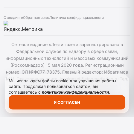
О холдинге
Обратная связь
Политика конфиденциальности
Сетевое издание «Лезги газет» зарегистрировано в
Федеральной службе по надзору в сфере связи,
информационных технологий и массовых коммуникаций
(Роскомнадзор) 15 мая 2020 года. Регистрационный
номер: ЭЛ №ФС77-78375. Главный редактор: Ибрагимов
М.И. Электронная почта: lezgigazet@etnomediadag.ru Тел.
Мы используем файлы cookie для улучшения работы
гл. редактора: +7 (8722) 66-00-60 Учредитель:
сайта. Продолжая пользоваться сайтом, вы
соглашаетесь с
политикой конфиденциальности
.
ГОСУДАРСТВЕННОЕ БЮДЖЕТНОЕ УЧРЕЖДЕНИЕ
РЕСПУБЛИКИ ДАГЕСТАН "ЭТНОМЕДИАХОЛДИНГ
Я СОГЛАСЕН
"ДАГЕСТАН". Для детей старше 12 лет.