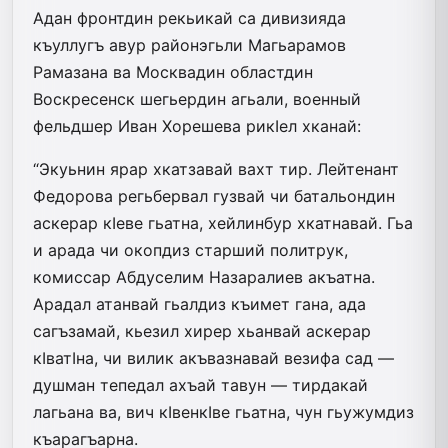
Адан фронтдин рекьикай са дивизияда
къуллугъ авур районэгьли Магьарамов
Рамазана ва Москвадин областдин
Воскресенск шегьердин агьали, военный
фельдшер Иван Хорешева рикIел хканай:
“Экуьнин ярар хкатзавай вахт тир. Лейтенант
Федорова регьбервал гузвай чи батальондин
аскерар кIеве гьатна, хейлинбур хкатнавай. Гьа
и арада чи окопдиз старший политрук,
комиссар Абдуселим Назаралиев акъатна.
Арадал атанвай гьалдиз къимет гана, ада
сагъзамай, кьезил хирер хьанвай аскерар
кIватIна, чи вилик акъвазнавай везифа сад —
душман тепедал ахъай тавун — тирдакай
лагьана ва, вич кIвенкIве гьатна, чун гьужумдиз
къарагъарна.