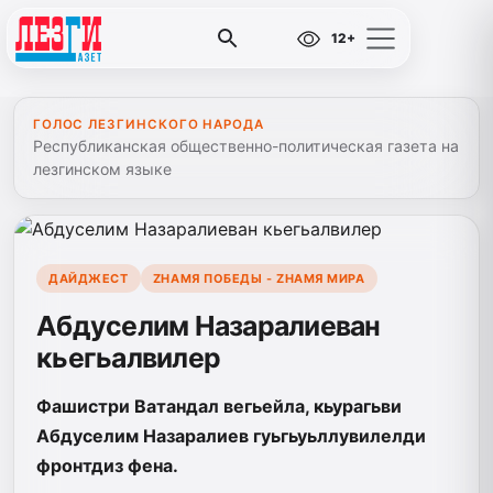
12+
ГОЛОС ЛЕЗГИНСКОГО НАРОДА
Республиканская общественно-политическая газета на
лезгинском языке
ДАЙДЖЕСТ
ZНАМЯ ПОБЕДЫ - ZНАМЯ МИРА
Абдуселим Назаралиеван
кьегьалвилер
Фашистри Ватандал вегьейла, кьурагьви
Абдуселим Назаралиев гуьгьуьллувилелди
фронтдиз фена.