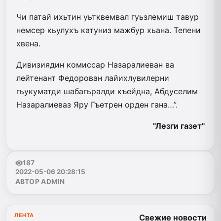
Чи патай ихьтин уьтквемвал гуьзлемиш тавур
немсер кьулухъ катуниз мажбур хьана. Тепени
хвена.
Дивизиядин комиссар Назаралиеван ва
лейтенант Федорован лайихлувилерни
гьукуматди шабагьралди къейдна, Абдуселим
Назаралиеваз Яру Гъетрен орден гана…”.
"Лезги газет"
187
2022-05-06 20:28:15
АВТОР ADMIN
ЛЕНТА
Свежие новости