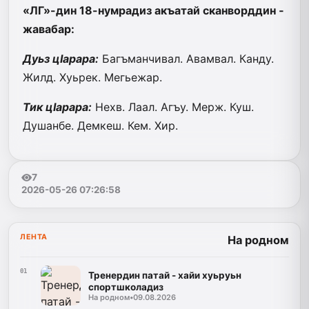
«ЛГ»-дин 18-нумрадиз акъатай сканворддин ­
жавабар:
Дуьз цIарара:
Багъманчивал. Авамвал. Канду.
Жилд. Хуьрек. Мегьежар.
Тик цIарара:
Нехв. Лаал. Агъу. Мерж. Куш.
Душанбе. Демкеш. Кем. Хир.
7
2026-05-26 07:26:58
ЛЕНТА
На родном
01
Тренердин патай - хайи хуьруьн
спортшколадиз
На родном
•
09.08.2026