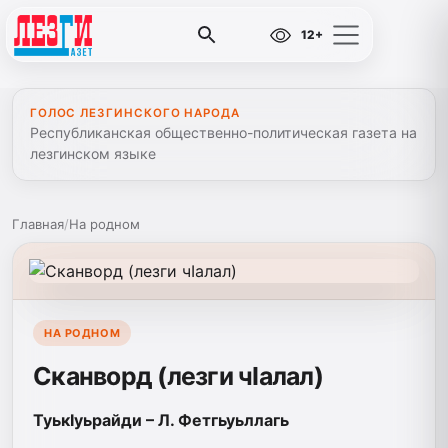
12+
ГОЛОС ЛЕЗГИНСКОГО НАРОДА
Республиканская общественно-политическая газета на
лезгинском языке
Главная
/
На родном
НА РОДНОМ
Сканворд (лезги чIалал)
ТуькIуьрайди – Л. Фетгьуьллагь