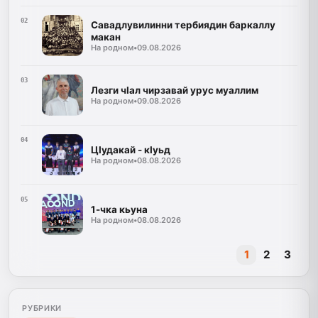
02
Савадлувилинни тербиядин баркаллу
макан
На родном
•
09.08.2026
03
Лезги чIал чирзавай урус муаллим
На родном
•
09.08.2026
04
ЦIудакай - кIуьд
На родном
•
08.08.2026
05
1-чка кьуна
На родном
•
08.08.2026
1
2
3
РУБРИКИ