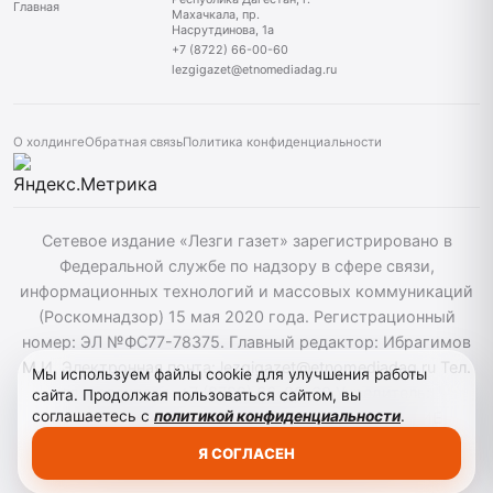
Главная
Махачкала, пр.
Насрутдинова, 1а
+7 (8722) 66-00-60
lezgigazet@etnomediadag.ru
О холдинге
Обратная связь
Политика конфиденциальности
Сетевое издание «Лезги газет» зарегистрировано в
Федеральной службе по надзору в сфере связи,
информационных технологий и массовых коммуникаций
(Роскомнадзор) 15 мая 2020 года. Регистрационный
номер: ЭЛ №ФС77-78375. Главный редактор: Ибрагимов
М.И. Электронная почта: lezgigazet@etnomediadag.ru Тел.
Мы используем файлы cookie для улучшения работы
гл. редактора: +7 (8722) 66-00-60 Учредитель:
сайта. Продолжая пользоваться сайтом, вы
соглашаетесь с
политикой конфиденциальности
.
ГОСУДАРСТВЕННОЕ БЮДЖЕТНОЕ УЧРЕЖДЕНИЕ
РЕСПУБЛИКИ ДАГЕСТАН "ЭТНОМЕДИАХОЛДИНГ
Я СОГЛАСЕН
"ДАГЕСТАН". Для детей старше 12 лет.