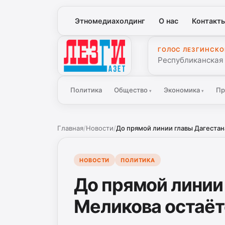
Этномедиахолдинг
О нас
Контакт
ГОЛОС ЛЕЗГИНСКО
Лезги Газет
Республиканская
Политика
Общество
Экономика
Пр
▾
▾
Главная
/
Новости
/
До прямой линии главы Дагестан
НОВОСТИ
ПОЛИТИКА
До прямой линии
Меликова остаёт