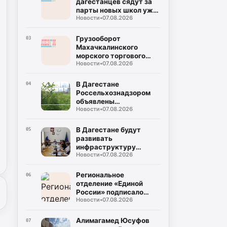
дагестанцев сядут за
парты новых школ уже
Новости
•
07.08.2026
в этом учебном году
Грузооборот
03
Махачкалинского
морского торгового
Новости
•
07.08.2026
порта с начала года
составил порядка 2,49
млн тонн
В Дагестане
04
Россельхознадзором
объявлены
Новости
•
07.08.2026
предостережения
администрациям
города и района
В Дагестане будут
05
развивать
инфраструктуру
Новости
•
07.08.2026
Каспийской флотилии
Региональное
06
отделение «Единой
России» подписало
Новости
•
07.08.2026
соглашение с
Общественной палатой
РД
Алимагамед Юсуфов
07