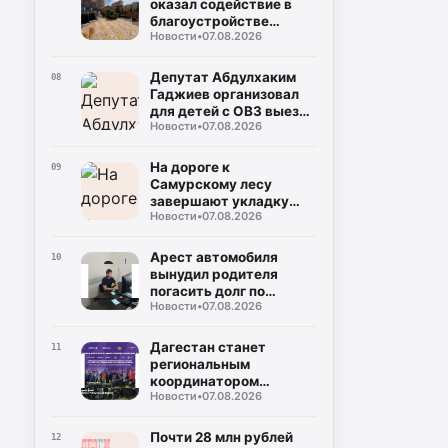
оказал содействие в
благоустройстве
Новости
•
07.08.2026
территории детского
сада в Каспийске
Депутат Абдулхаким
08
Гаджиев организовал
для детей с ОВЗ выезд
Новости
•
07.08.2026
на «Главрыбу»
На дороге к
09
Самурскому лесу
завершают укладку
Новости
•
07.08.2026
асфальта
Арест автомобиля
10
вынудил родителя
погасить долг по
Новости
•
07.08.2026
алиментам
Дагестан станет
11
региональным
координатором
Новости
•
07.08.2026
международной акции
«Чистый Каспий –
общая
Почти 28 млн рублей
12