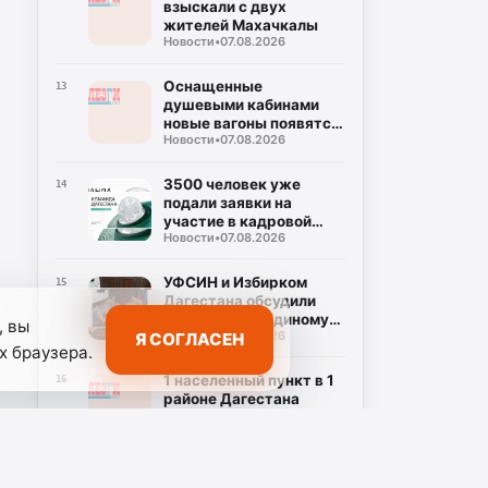
ответственность»
взыскали с двух
жителей Махачкалы
Новости
•
07.08.2026
Оснащенные
13
душевыми кабинами
новые вагоны появятся
Новости
•
07.08.2026
в поездах «Дербент –
Москва»
3500 человек уже
14
подали заявки на
участие в кадровой
Новости
•
07.08.2026
программе «Команда
Дагестана»
УФСИН и Избирком
15
Дагестана обсудили
подготовку к Единому
, вы
Новости
•
07.08.2026
Я СОГЛАСЕН
дню голосования
х браузера.
1 населенный пункт в 1
16
районе Дагестана
остается без
Новости
•
07.08.2026
транспортного
сообщения
Запланировано
17