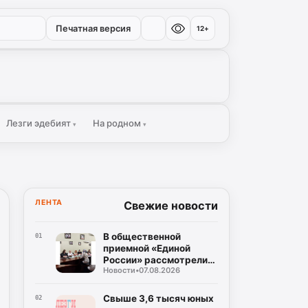
Печатная версия
12+
Лезги эдебият
На родном
▾
▾
ЛЕНТА
Свежие новости
В общественной
01
приемной «Единой
России» рассмотрели
Новости
•
07.08.2026
вопросы участников
СВО и их семей в сфере
образования
Свыше 3,6 тысяч юных
02