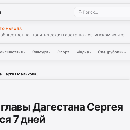
ы
ГО НАРОДА
 общественно-политическая газета на лезгинском языке
оисшествия
Культура
Спорт
Медиа
Спецрубрики
▾
▾
▾
▾
а Сергея Меликова...
 главы Дагестана Сергея
ся 7 дней