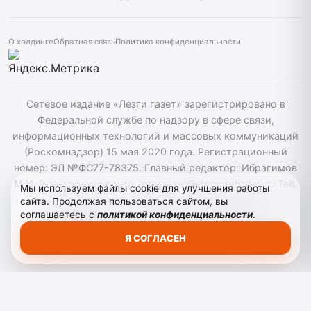
О холдинге
Обратная связь
Политика конфиденциальности
Сетевое издание «Лезги газет» зарегистрировано в
Федеральной службе по надзору в сфере связи,
информационных технологий и массовых коммуникаций
(Роскомнадзор) 15 мая 2020 года. Регистрационный
номер: ЭЛ №ФС77-78375. Главный редактор: Ибрагимов
М.И. Электронная почта: lezgigazet@etnomediadag.ru Тел.
Мы используем файлы cookie для улучшения работы
гл. редактора: +7 (8722) 66-00-60 Учредитель:
сайта. Продолжая пользоваться сайтом, вы
соглашаетесь с
политикой конфиденциальности
.
ГОСУДАРСТВЕННОЕ БЮДЖЕТНОЕ УЧРЕЖДЕНИЕ
РЕСПУБЛИКИ ДАГЕСТАН "ЭТНОМЕДИАХОЛДИНГ
Я СОГЛАСЕН
"ДАГЕСТАН". Для детей старше 12 лет.