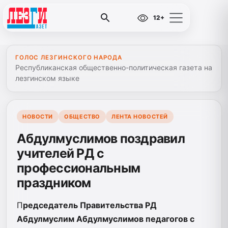
12+
ГОЛОС ЛЕЗГИНСКОГО НАРОДА
Республиканская общественно-политическая газета на
лезгинском языке
НОВОСТИ
ОБЩЕСТВО
ЛЕНТА НОВОСТЕЙ
Абдулмуслимов поздравил
учителей РД с
профессиональным
праздником
П
редседатель Правительства
Р
Д
Абдулмуслим Абдулмуслимов
педагогов
с