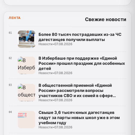
ЛЕНТА
Свежие новости
01
Более 80 тысяч пострадавших из-за ЧС
дагестанцев получили выплаты
Новости
•
07.08.2026
В Избербаше при поддержке «Единой
02
России» прошел праздник для особенных
детей
Новости
•
07.08.2026
В общественной приемной «Единой
03
России» рассмотрели вопросы
участников СВО и их семей в сфере
Новости
•
07.08.2026
образования
Свыше 3,6 тысяч юных дагестанцев
04
сядут за парты новых школ уже в этом
учебном году
Новости
•
07.08.2026