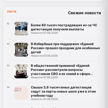
ЛЕНТА
Свежие новости
01
Более 80 тысяч пострадавших из-за ЧС
дагестанцев получили выплаты
Новости
•
07.08.2026
В Избербаше при поддержке «Единой
02
России» прошел праздник для особенных
детей
Новости
•
07.08.2026
В общественной приемной «Единой
03
России» рассмотрели вопросы
участников СВО и их семей в сфере
Новости
•
07.08.2026
образования
Свыше 3,6 тысяч юных дагестанцев
04
сядут за парты новых школ уже в этом
учебном году
Новости
•
07.08.2026