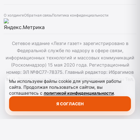
О холдинге
Обратная связь
Политика конфиденциальности
Сетевое издание «Лезги газет» зарегистрировано в
Федеральной службе по надзору в сфере связи,
информационных технологий и массовых коммуникаций
(Роскомнадзор) 15 мая 2020 года. Регистрационный
номер: ЭЛ №ФС77-78375. Главный редактор: Ибрагимов
М.И. Электронная почта: lezgigazet@etnomediadag.ru Тел.
Мы используем файлы cookie для улучшения работы
гл. редактора: +7 (8722) 66-00-60 Учредитель:
сайта. Продолжая пользоваться сайтом, вы
соглашаетесь с
политикой конфиденциальности
.
ГОСУДАРСТВЕННОЕ БЮДЖЕТНОЕ УЧРЕЖДЕНИЕ
РЕСПУБЛИКИ ДАГЕСТАН "ЭТНОМЕДИАХОЛДИНГ
Я СОГЛАСЕН
"ДАГЕСТАН". Для детей старше 12 лет.